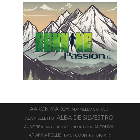
AARON MARCH
ADAMELLO SKI RAID
ALBA DE SILVESTRO
ALAIN SELETTO
ANDORRA
ANTONELLA CONFORTOLA
ANTONIOLI
ARIANNA FOLLIS
BACKCOUNTRY
BIG AIR