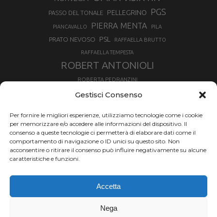
PGS
PELLEGRINO
PASSO DEL TONALE
PIERRA MENTA
PIANCAVALLO
PILA
PSL
PRATO NEVOSO
RAFFAELLA BRUTTO
RAFFAELLA TEMPESTA
ROBERT ANTONIOLI
ROBERTA PEDRANZINI
ROLAND FISCHNALLER
Gestisci Consenso
RUKA
SCIALPINISMO
SBX
SILVIA BERTAGNA
Per fornire le migliori esperienze, utilizziamo tecnologie come i cookie
SKIALPDEIPARCHI
SKICROSS
SIMONE DEROMEDIS
per memorizzare e/o accedere alle informazioni del dispositivo. Il
consenso a queste tecnologie ci permetterà di elaborare dati come il
SLOPESTYLE
SNOWBOARD
comportamento di navigazione o ID unici su questo sito. Non
SNOWBOARDCROSS
SPRINT
acconsentire o ritirare il consenso può influire negativamente su alcune
TOUR DE SKI
caratteristiche e funzioni.
THERESE JOHAUG
TROFEO MEZZALAMA
TRANSCAVALLO
Accetta
VAL DI FIEMME
VALGRISENCHE
VALANGA
VALMALENCO
VAL MARTELLO
VALTOURNENCHE
Nega
VERTICAL