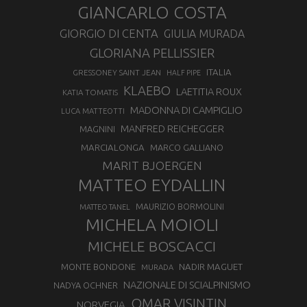
GIANCARLO COSTA
GIORGIO DI CENTA
GIULIA MURADA
GLORIANA PELLISSIER
ITALIA
GRESSONEY SAINT JEAN
HALF PIPE
KLAEBO
LAETITIA ROUX
KATIA TOMATIS
MADONNA DI CAMPIGLIO
LUCA MATTEOTTI
MANFRED REICHEGGER
MAGNINI
MARCIALONGA
MARCO GALLIANO
MARIT BJOERGEN
MATTEO EYDALLIN
MAURIZIO BORMOLINI
MATTEO TANEL
MICHELA MOIOLI
MICHELE BOSCACCI
MONTE BONDONE
NADIR MAGUET
MURADA
NAZIONALE DI SCIALPINISMO
NADYA OCHNER
OMAR VISINTIN
NORVEGIA