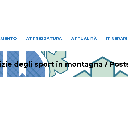
ATTREZZATURA
ATTUALITÀ
ITINERARI
PERSO
AMENTO
ATTREZZATURA
ATTUALITÀ
ITINERARI
izie degli sport in montagna
/
Post