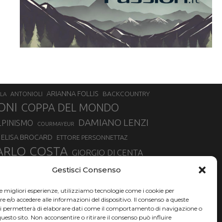
ARIANNA FOLLIS
BACKCOUNTRY
LA
ANTONIOLI
ONI
COPPA DEL MONDO
DAMIANO LENZI
LPINISMO
COURMAYEUR
ELISA BROCARD
ETTORE PERSONNETTAZ
ARLO COSTA
GIORGIO DI CENTA
IA ROUX
MADONNA DI CAMPIGLIO
LUCA MATTEOTTI
Gestisci Consenso
ALLIN
MAURIZIO BORMOLINI
MATTEO TANEL
le migliori esperienze, utilizziamo tecnologie come i cookie per
NAZIONALE DI SCIALPINISMO
NORVEGIA
NER
e/o accedere alle informazioni del dispositivo. Il consenso a queste
ci permetterà di elaborare dati come il comportamento di navigazione o
PSL
O
RAFFAELLA BRUTTO
RAFFAELLA TEMPESTA
questo sito. Non acconsentire o ritirare il consenso può influire