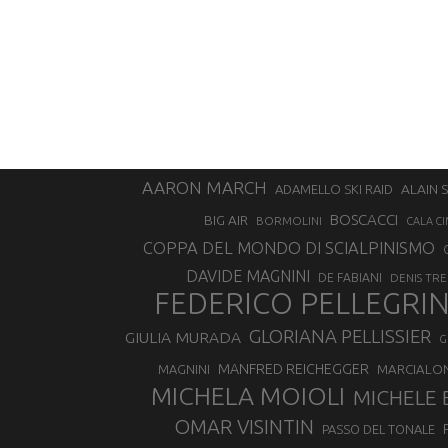
AARON MARCH
ALAIN 
ADAMELLO SKI RAID
BOSCACCI
BIG AIR
BORMOLINI
CALA CI
COPPA DEL MONDO DI SCIALPINISMO
DAVIDE MAGNINI
DE FABIANI
DENIS TR
FEDERICO PELLEGRI
GLORIANA PELLISSIER
GIULIA MURADA
G
MANFRED REICHEGGER
MAGNINI
MARCIALO
MICHELA MOIOLI
MICHELE 
OMAR VISINTIN
PASSO DEL TONALE