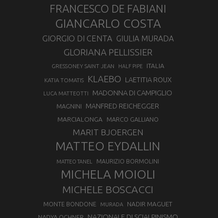
FRANCESCO DE FABIANI
GIANCARLO COSTA
GIORGIO DI CENTA
GIULIA MURADA
GLORIANA PELLISSIER
ITALIA
GRESSONEY SAINT JEAN
HALF PIPE
KLAEBO
LAETITIA ROUX
KATIA TOMATIS
MADONNA DI CAMPIGLIO
LUCA MATTEOTTI
MANFRED REICHEGGER
MAGNINI
MARCIALONGA
MARCO GALLIANO
MARIT BJOERGEN
MATTEO EYDALLIN
MAURIZIO BORMOLINI
MATTEO TANEL
MICHELA MOIOLI
MICHELE BOSCACCI
MONTE BONDONE
NADIR MAGUET
MURADA
NAZIONALE DI SCIALPINISMO
NADYA OCHNER