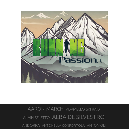
AARON MARCH
ADAMELLO SKI RAID
ALBA DE SILVESTRO
ALAIN SELETTO
ANDORRA
ANTONELLA CONFORTOLA
ANTONIOLI