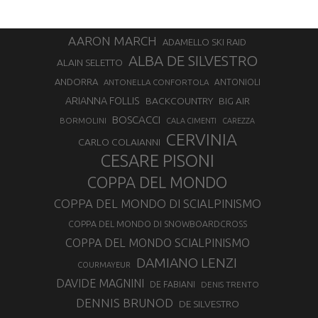
AARON MARCH
ADAMELLO SKI RAID
ALBA DE SILVESTRO
ALAIN SELETTO
ANDORRA
ANTONELLA CONFORTOLA
ANTONIOLI
ARIANNA FOLLIS
BACKCOUNTRY
BIG AIR
BOSCACCI
BORMOLINI
CALA CIMENTI
CAREZZA
CERVINIA
CARLO COLAIANNI
CESARE PISONI
COPPA DEL MONDO
COPPA DEL MONDO DI SCIALPINISMO
COPPA DEL MONDO DI SNOWBOARDCROSS
COPPA DEL MONDO SCIALPINISMO
DAMIANO LENZI
COURMAYEUR
DAVIDE MAGNINI
DE FABIANI
DENIS TRENTO
DENNIS BRUNOD
DE SILVESTRO