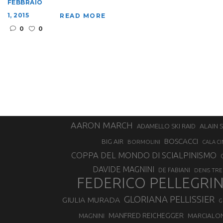
FEBBRAIO
1, 2015
READ MORE
0
0
AARON MARCH
ALAIN 
ADAMELLO SKI RAID
BOSCACCI
BIG AIR
BORMOLINI
CALA CI
COPPA DEL MONDO DI SCIALPINISMO
DAVIDE MAGNINI
DE FABIANI
DENIS TR
FEDERICO PELLEGRI
GLORIANA PELLISSIER
GIULIA MURADA
G
MANFRED REICHEGGER
MAGNINI
MARCIALO