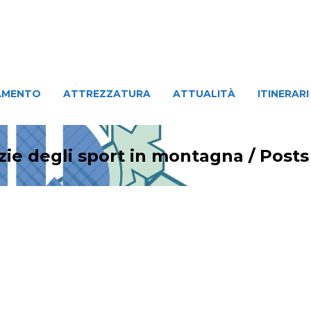
ATTREZZATURA
ATTUALITÀ
ITINERARI
PERSO
AMENTO
ATTREZZATURA
ATTUALITÀ
ITINERARI
zie degli sport in montagna
/
Posts