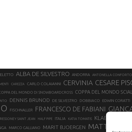
ALBA DE SILVESTRO
SELETTO
ANDORRA
ANTONELLA CONFORTO
CERVINIA
CESARE PIS
CARLO COLAIANNI
MENTI
CAREZZA
COPPA DEL MONDO SCIA
COPPA DEL MONDO DI SNOWBOARDCROSS
DENNIS BRUNOD
DE SILVESTRO
DOBBIACO
EDWIN CORATTI
ENTO
NO
GIANC
FRANCESCO DE FABIANI
FISCHNALLER
KLAEBO
LAETIT
ITALIA
RESSONEY SAINT JEAN
KATIA TOMATIS
HALF PIPE
MATTEO EYD
MARIT BJOERGEN
NGA
MARCO GALLIANO