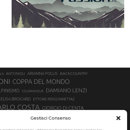
ARIANNA FOLLIS
BACKCOUNTRY
LA
ANTONIOLI
ONI
COPPA DEL MONDO
DAMIANO LENZI
LPINISMO
COURMAYEUR
ELISA BROCARD
ETTORE PERSONNETTAZ
ARLO COSTA
GIORGIO DI CENTA
IA ROUX
MADONNA DI CAMPIGLIO
LUCA MATTEOTTI
Gestisci Consenso
ALLIN
MAURIZIO BORMOLINI
MATTEO TANEL