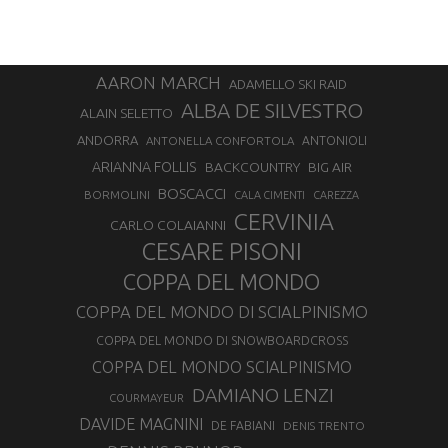
AARON MARCH
ADAMELLO SKI RAID
ALBA DE SILVESTRO
ALAIN SELETTO
ANDORRA
ANTONELLA CONFORTOLA
ANTONIOLI
ARIANNA FOLLIS
BACKCOUNTRY
BIG AIR
BOSCACCI
BORMOLINI
CALA CIMENTI
CAREZZA
CERVINIA
CARLO COLAIANNI
CESARE PISONI
COPPA DEL MONDO
COPPA DEL MONDO DI SCIALPINISMO
COPPA DEL MONDO DI SNOWBOARDCROSS
COPPA DEL MONDO SCIALPINISMO
DAMIANO LENZI
COURMAYEUR
DAVIDE MAGNINI
DE FABIANI
DENIS TRENTO