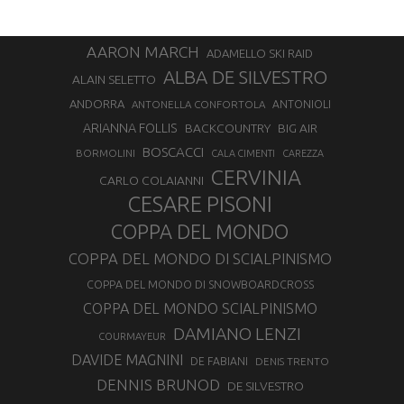
AARON MARCH
ADAMELLO SKI RAID
ALBA DE SILVESTRO
ALAIN SELETTO
ANDORRA
ANTONELLA CONFORTOLA
ANTONIOLI
ARIANNA FOLLIS
BACKCOUNTRY
BIG AIR
BOSCACCI
BORMOLINI
CALA CIMENTI
CAREZZA
CERVINIA
CARLO COLAIANNI
CESARE PISONI
COPPA DEL MONDO
COPPA DEL MONDO DI SCIALPINISMO
COPPA DEL MONDO DI SNOWBOARDCROSS
COPPA DEL MONDO SCIALPINISMO
DAMIANO LENZI
COURMAYEUR
DAVIDE MAGNINI
DE FABIANI
DENIS TRENTO
DENNIS BRUNOD
DE SILVESTRO