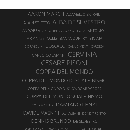
AARON MARCH
ADAMELLO SKI RAID
ALBA DE SILVESTRO
ALAIN SELETTO
ANDORRA
ANTONELLA CONFORTOLA
ANTONIOLI
ARIANNA FOLLIS
BACKCOUNTRY
BIG AIR
BOSCACCI
BORMOLINI
CALA CIMENTI
CAREZZA
CERVINIA
CARLO COLAIANNI
CESARE PISONI
COPPA DEL MONDO
COPPA DEL MONDO DI SCIALPINISMO
COPPA DEL MONDO DI SNOWBOARDCROSS
COPPA DEL MONDO SCIALPINISMO
DAMIANO LENZI
COURMAYEUR
DAVIDE MAGNINI
DE FABIANI
DENIS TRENTO
DENNIS BRUNOD
DE SILVESTRO
ELISA BROCARD
DOBBIACO
EDWIN CORATTI