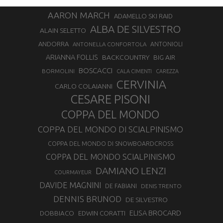
AARON MARCH
ADAMELLO SKI RAID
ALBA DE SILVESTRO
ALAIN SELETTO
ANDORRA
ANTONELLA CONFORTOLA
ANTONIOLI
ARIANNA FOLLIS
BACKCOUNTRY
BIG AIR
BOSCACCI
BORMOLINI
CALA CIMENTI
CAREZZA
CERVINIA
CARLO COLAIANNI
CESARE PISONI
COPPA DEL MONDO
COPPA DEL MONDO DI SCIALPINISMO
COPPA DEL MONDO DI SNOWBOARDCROSS
COPPA DEL MONDO SCIALPINISMO
DAMIANO LENZI
COURMAYEUR
DAVIDE MAGNINI
DE FABIANI
DENIS TRENTO
DENNIS BRUNOD
DE SILVESTRO
ELISA BROCARD
DOBBIACO
EDWIN CORATTI