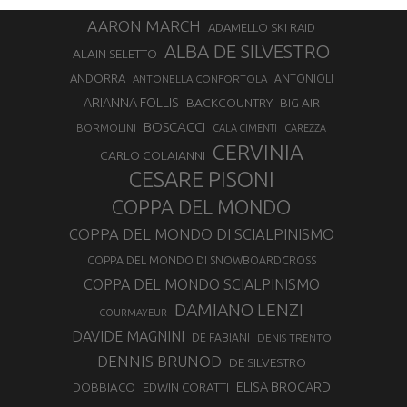
AARON MARCH
ADAMELLO SKI RAID
ALBA DE SILVESTRO
ALAIN SELETTO
ANDORRA
ANTONELLA CONFORTOLA
ANTONIOLI
ARIANNA FOLLIS
BACKCOUNTRY
BIG AIR
BOSCACCI
BORMOLINI
CALA CIMENTI
CAREZZA
CERVINIA
CARLO COLAIANNI
CESARE PISONI
COPPA DEL MONDO
COPPA DEL MONDO DI SCIALPINISMO
COPPA DEL MONDO DI SNOWBOARDCROSS
COPPA DEL MONDO SCIALPINISMO
DAMIANO LENZI
COURMAYEUR
DAVIDE MAGNINI
DE FABIANI
DENIS TRENTO
DENNIS BRUNOD
DE SILVESTRO
ELISA BROCARD
DOBBIACO
EDWIN CORATTI