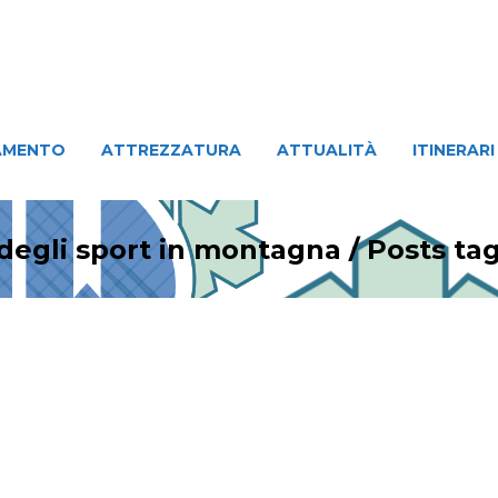
ATTREZZATURA
ATTUALITÀ
ITINERARI
PERSO
AMENTO
ATTREZZATURA
ATTUALITÀ
ITINERARI
 degli sport in montagna
/
Posts t