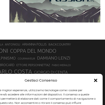
ARIANNA FOLLIS
BACKCOUNTRY
LA
ANTONIOLI
ONI
COPPA DEL MONDO
DAMIANO LENZI
LPINISMO
COURMAYEUR
 BROCARD
ETTORE PERSONNETTAZ
FABIO MERALDI
ARLO COSTA
GIORGIO DI CENTA
IA ROUX
MADONNA DI CAMPIGLIO
LUCA MATTEOTTI
Gestisci Consenso
ALLIN
MAURIZIO BORMOLINI
MATTEO TANEL
le migliori esperienze, utilizziamo tecnologie come i cookie per
NAZIONALE DI SCIALPINISMO
NORVEGIA
NER
e/o accedere alle informazioni del dispositivo. Il consenso a queste
ci permetterà di elaborare dati come il comportamento di navigazione o
PSL
O
RAFFAELLA BRUTTO
RAFFAELLA TEMPESTA
questo sito. Non acconsentire o ritirare il consenso può influire