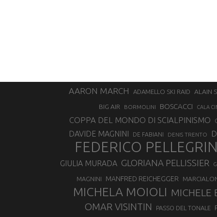
AARON MARCH
ALAIN 
ADAMELLO SKI RAID
BOSCACCI
BIG AIR
BORMOLINI
CALA CI
COPPA DEL MONDO DI SCIALPINISMO
D
DAVIDE MAGNINI
DE FABIANI
DENIS TRENTO
FEDERICO PELLEGRI
GLORIANA PELLISSIER
GIULIA MURADA
G
MANFRED REICHEGGER
MAGNINI
MARCIALO
MICHELA MOIOLI
MICHELE 
OMAR VISINTIN
PASSO DEL TONALE