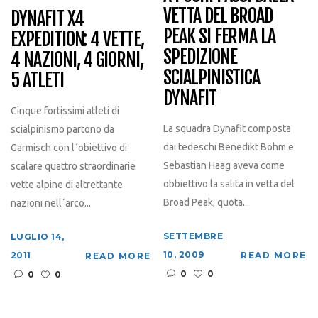
VETTA DEL BROAD
DYNAFIT X4
PEAK SI FERMA LA
EXPEDITION: 4 VETTE,
SPEDIZIONE
4 NAZIONI, 4 GIORNI,
SCIALPINISTICA
5 ATLETI
DYNAFIT
Cinque fortissimi atleti di
La squadra Dynafit composta
scialpinismo partono da
dai tedeschi Benedikt Böhm e
Garmisch con l´obiettivo di
Sebastian Haag aveva come
scalare quattro straordinarie
obbiettivo la salita in vetta del
vette alpine di altrettante
Broad Peak, quota...
nazioni nell´arco...
SETTEMBRE
LUGLIO 14,
10, 2009
READ MORE
2011
READ MORE
0
0
0
0