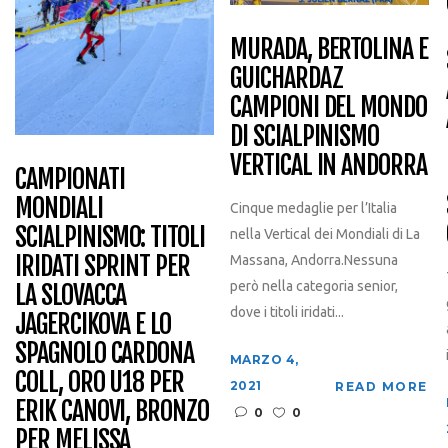
MURADA, BERTOLINA E
GUICHARDAZ
CAMPIONI DEL MONDO
DI SCIALPINISMO
VERTICAL IN ANDORRA
CAMPIONATI
MONDIALI
Cinque medaglie per l’Italia
SCIALPINISMO: TITOLI
nella Vertical dei Mondiali di La
IRIDATI SPRINT PER
Massana, Andorra.Nessuna
però nella categoria senior,
LA SLOVACCA
dove i titoli iridati...
JAGERCIKOVA E LO
SPAGNOLO CARDONA
MARZO 4,
COLL, ORO U18 PER
2021
READ MORE
ERIK CANOVI, BRONZO
0
0
PER MELISSA