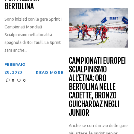
BERTOLINA
Sono iniziati con la gara Sprint i
Campionati Mondiali
Scialpinismo nella località
spagnola di Boi Taull. La Sprint
sarà anche...
CAMPIONATI EUROPEI
FEBBRAIO
SCIALPINISMO
28, 2023
READ MORE
ALL’ETNA: ORO
0
0
BERTOLINA NELLE
CADETTE, BRONZO
GUICHARDAZ NEGLI
JUNIOR
Anche se con il rinvio delle gare
più attese, le Sprint Senior