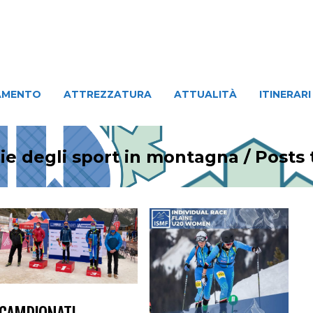
ATTREZZATURA
ATTUALITÀ
ITINERARI
PERSO
AMENTO
ATTREZZATURA
ATTUALITÀ
ITINERARI
ie degli sport in montagna
/
Posts