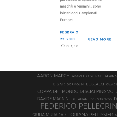
maschili e femminili, sono
iniziati oggi Campionati
Europei...
FEBBRAIO
22, 2018
READ MORE
0
0
AARON MARCH
ALAIN 
ADAMELLO SKI RAID
BOSCACCI
BIG AIR
BORMOLINI
CALA CI
COPPA DEL MONDO DI SCIALPINISMO
D
DAVIDE MAGNINI
DE FABIANI
DENIS TRENTO
FEDERICO PELLEGRI
GLORIANA PELLISSIER
GIULIA MURADA
G