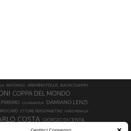
ARIANNA FOLLIS
BACKCOUNTRY
LA
ANTONIOLI
ONI
COPPA DEL MONDO
DAMIANO LENZI
LPINISMO
COURMAYEUR
 BROCARD
ETTORE PERSONNETTAZ
FABIO MERALDI
ARLO COSTA
GIORGIO DI CENTA
IA ROUX
MADONNA DI CAMPIGLIO
LUCA MATTEOTTI
Gestisci Consenso