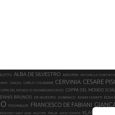
ALBA DE SILVESTRO
SELETTO
ANDORRA
ANTONELLA CONFORTO
CERVINIA
CESARE PIS
CARLO COLAIANNI
MENTI
CAREZZA
COPPA DEL MONDO SCIA
COPPA DEL MONDO DI SNOWBOARDCROSS
ENNIS BRUNOD
ELISA
DE SILVESTRO
DOBBIACO
EDWIN CORATTI
NO
GIANC
FRANCESCO DE FABIANI
FISCHNALLER
KLAEBO
LAETIT
ITALIA
RESSONEY SAINT JEAN
KATIA TOMATIS
HALF PIPE