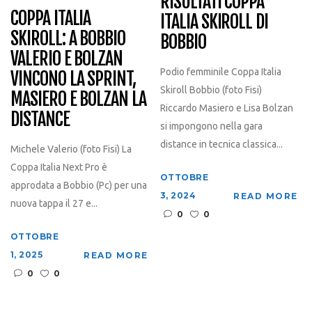
RISULTATI COPPA
COPPA ITALIA
ITALIA SKIROLL DI
SKIROLL: A BOBBIO
BOBBIO
VALERIO E BOLZAN
Podio femminile Coppa Italia
VINCONO LA SPRINT,
Skiroll Bobbio (foto Fisi)
MASIERO E BOLZAN LA
Riccardo Masiero e Lisa Bolzan
DISTANCE
si impongono nella gara
distance in tecnica classica...
Michele Valerio (foto Fisi) La
Coppa Italia Next Pro è
OTTOBRE
approdata a Bobbio (Pc) per una
3, 2024
READ MORE
nuova tappa il 27 e...
0
0
OTTOBRE
1, 2025
READ MORE
0
0