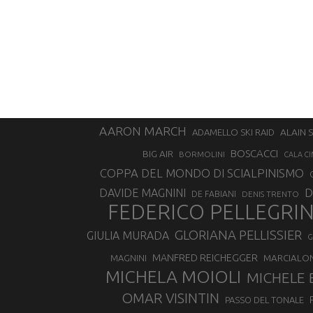
AARON MARCH
ALAIN 
ADAMELLO SKI RAID
BOSCACCI
BIG AIR
BORMOLINI
CALA CI
COPPA DEL MONDO DI SCIALPINISMO
D
DAVIDE MAGNINI
DE FABIANI
DENIS TRENTO
FEDERICO PELLEGRI
GLORIANA PELLISSIER
GIULIA MURADA
G
MANFRED REICHEGGER
MAGNINI
MARCIALO
MICHELA MOIOLI
MICHELE 
OMAR VISINTIN
PASSO DEL TONALE