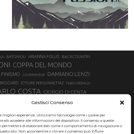
ARIANNA FOLLIS
BACKCOUNTRY
LA
ANTONIOLI
ONI
COPPA DEL MONDO
DAMIANO LENZI
LPINISMO
COURMAYEUR
 BROCARD
ETTORE PERSONNETTAZ
FABIO MERALDI
ARLO COSTA
GIORGIO DI CENTA
IA ROUX
MADONNA DI CAMPIGLIO
LUCA MATTEOTTI
Gestisci Consenso
ALLIN
MAURIZIO BORMOLINI
MATTEO TANEL
le migliori esperienze, utilizziamo tecnologie come i cookie per
NAZIONALE DI SCIALPINISMO
NORVEGIA
NER
e/o accedere alle informazioni del dispositivo. Il consenso a queste
ci permetterà di elaborare dati come il comportamento di navigazione o
PSL
O
RAFFAELLA BRUTTO
RAFFAELLA TEMPESTA
questo sito. Non acconsentire o ritirare il consenso può influire