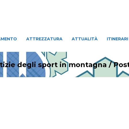
ATTREZZATURA
ATTUALITÀ
ITINERARI
PERSO
AMENTO
ATTREZZATURA
ATTUALITÀ
ITINERARI
tizie degli sport in montagna
/
Pos