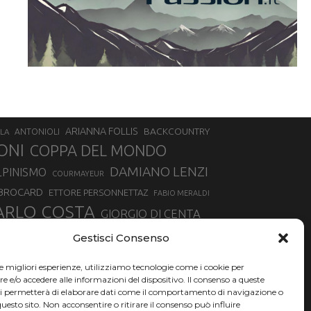
ARIANNA FOLLIS
BACKCOUNTRY
LA
ANTONIOLI
ONI
COPPA DEL MONDO
DAMIANO LENZI
LPINISMO
COURMAYEUR
 BROCARD
ETTORE PERSONNETTAZ
FABIO MERALDI
ARLO COSTA
GIORGIO DI CENTA
IA ROUX
MADONNA DI CAMPIGLIO
LUCA MATTEOTTI
Gestisci Consenso
ALLIN
MAURIZIO BORMOLINI
MATTEO TANEL
le migliori esperienze, utilizziamo tecnologie come i cookie per
NAZIONALE DI SCIALPINISMO
NORVEGIA
NER
e/o accedere alle informazioni del dispositivo. Il consenso a queste
ci permetterà di elaborare dati come il comportamento di navigazione o
PSL
O
RAFFAELLA BRUTTO
RAFFAELLA TEMPESTA
questo sito. Non acconsentire o ritirare il consenso può influire