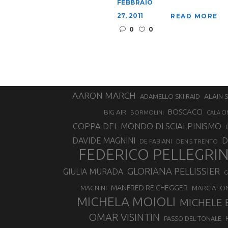
FEBBRAIO
27, 2011
READ MORE
0
0
AARON MARCH
ALAIN 
ADAMELLO SKI RAID
BOSCACCI
BIG AIR
BORMOLINI
CALA CI
COPPA DEL MONDO DI SCIALPINISMO
D
DAVIDE MAGNINI
DE FABIANI
DENIS TRENTO
FEDERICO PELLEGRI
GLORIANA PELLISSIER
GIULIA MURADA
G
MANFRED REICHEGGER
MAGNINI
MARCIALO
MICHELA MOIOLI
MICHELE 
OMAR VISINTIN
PASSO DEL TONALE