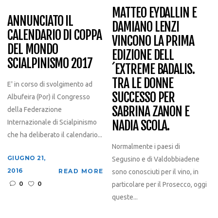
MATTEO EYDALLIN E
ANNUNCIATO IL
DAMIANO LENZI
CALENDARIO DI COPPA
VINCONO LA PRIMA
DEL MONDO
EDIZIONE DELL
SCIALPINISMO 2017
´EXTREME BADALIS.
TRA LE DONNE
E' in corso di svolgimento ad
SUCCESSO PER
Albufeira (Por) il Congresso
SABRINA ZANON E
della Federazione
NADIA SCOLA.
Internazionale di Scialpinismo
che ha deliberato il calendario...
Normalmente i paesi di
GIUGNO 21,
Segusino e di Valdobbiadene
2016
READ MORE
sono conosciuti per il vino, in
0
0
particolare per il Prosecco, oggi
queste...