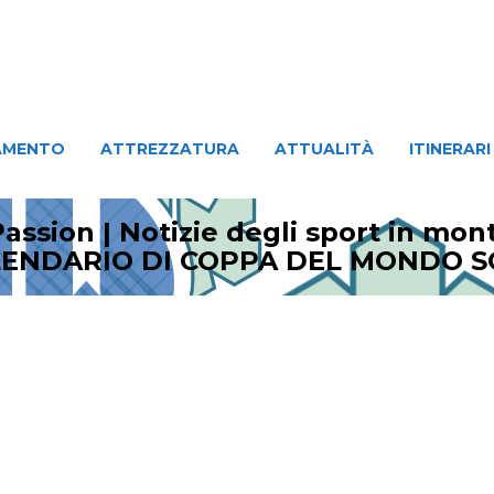
ATTREZZATURA
ATTUALITÀ
ITINERARI
PERSO
AMENTO
ATTREZZATURA
ATTUALITÀ
ITINERARI
assion | Notizie degli sport in mo
ALENDARIO DI COPPA DEL MONDO SC