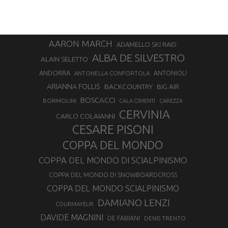
AARON MARCH
ADAMELLO SKI RAID
ALBA DE SILVESTRO
ALAIN SELETTO
ANDORRA
ANTONELLA CONFORTOLA
ANTONIOLI
ARIANNA FOLLIS
BACKCOUNTRY
BIG AIR
BOSCACCI
BORMOLINI
CALA CIMENTI
CAREZZA
CERVINIA
CARLO COLAIANNI
CESARE PISONI
COPPA DEL MONDO
COPPA DEL MONDO DI SCIALPINISMO
COPPA DEL MONDO DI SNOWBOARDCROSS
COPPA DEL MONDO SCIALPINISMO
DAMIANO LENZI
COURMAYEUR
DAVIDE MAGNINI
DE FABIANI
DENIS TRENTO