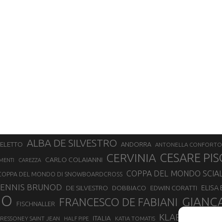
ALBA DE SILVESTRO
SELETTO
ANDORRA
ANTONELLA CONFORTO
CERVINIA
CESARE PIS
CARLO COLAIANNI
MENTI
CAREZZA
COPPA DEL MONDO SCIA
COPPA DEL MONDO DI SNOWBOARDCROSS
ENNIS BRUNOD
ELISA
DE SILVESTRO
DOBBIACO
EDWIN CORATTI
NO
GIANC
FRANCESCO DE FABIANI
FISCHNALLER
KLAEBO
LAETIT
ITALIA
RESSONEY SAINT JEAN
KATIA TOMATIS
HALF PIPE