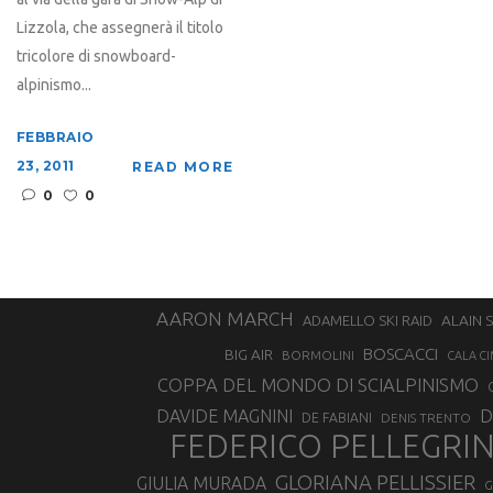
Lizzola, che assegnerà il titolo
tricolore di snowboard-
alpinismo...
FEBBRAIO
23, 2011
READ MORE
0
0
AARON MARCH
ALAIN 
ADAMELLO SKI RAID
BOSCACCI
BIG AIR
BORMOLINI
CALA CI
COPPA DEL MONDO DI SCIALPINISMO
D
DAVIDE MAGNINI
DE FABIANI
DENIS TRENTO
FEDERICO PELLEGRI
GLORIANA PELLISSIER
GIULIA MURADA
G