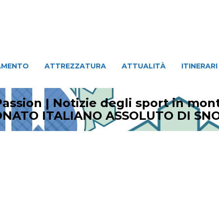
ATTREZZATURA
ATTUALITÀ
ITINERARI
PERSO
AMENTO
ATTREZZATURA
ATTUALITÀ
ITINERARI
assion | Notizie degli sport in mo
IONATO ITALIANO ASSOLUTO DI S