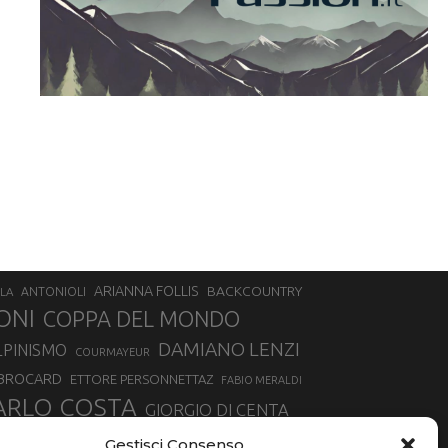
ARIANNA FOLLIS
BACKCOUNTRY
LA
ANTONIOLI
ONI
COPPA DEL MONDO
DAMIANO LENZI
LPINISMO
COURMAYEUR
 BROCARD
ETTORE PERSONNETTAZ
FABIO MERALDI
ARLO COSTA
GIORGIO DI CENTA
IA ROUX
MADONNA DI CAMPIGLIO
LUCA MATTEOTTI
Gestisci Consenso