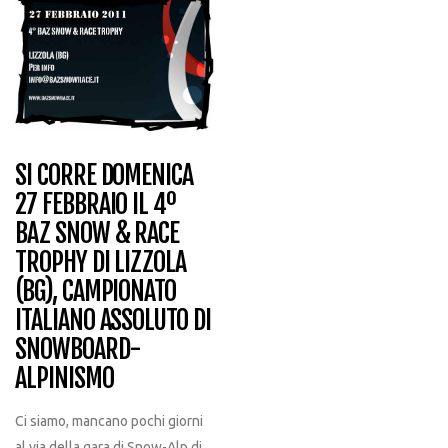
SI CORRE DOMENICA
27 FEBBRAIO IL 4º
BAZ SNOW & RACE
TROPHY DI LIZZOLA
(BG), CAMPIONATO
ITALIANO ASSOLUTO DI
SNOWBOARD-
ALPINISMO
Ci siamo, mancano pochi giorni
al via della gara di Snow-Alp di