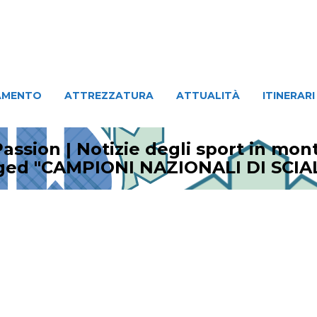
ATTREZZATURA
ATTUALITÀ
ITINERARI
PERSO
AMENTO
ATTREZZATURA
ATTUALITÀ
ITINERARI
assion | Notizie degli sport in mo
gged "CAMPIONI NAZIONALI DI SCIA