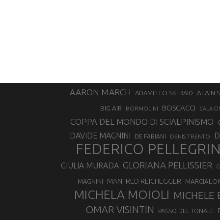
AARON MARCH
ALAIN 
ADAMELLO SKI RAID
BOSCACCI
BIG AIR
BORMOLINI
CALA CI
COPPA DEL MONDO DI SCIALPINISMO
D
DAVIDE MAGNINI
DE FABIANI
DENIS TRENTO
FEDERICO PELLEGRI
GLORIANA PELLISSIER
GIULIA MURADA
G
MANFRED REICHEGGER
MAGNINI
MARCIALO
MICHELA MOIOLI
MICHELE 
OMAR VISINTIN
PASSO DEL TONALE