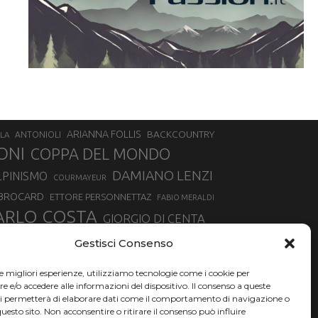
ARIANNA FOLLIS
BACKCOUNTRY
LA
ANTONIOLI
ONI
COPPA DEL MONDO
DAMIANO LENZI
LPINISMO
COURMAYEUR
 BROCARD
ETTORE PERSONNETTAZ
FABIO MERALDI
ARLO COSTA
GIORGIO DI CENTA
IA ROUX
MADONNA DI CAMPIGLIO
LUCA MATTEOTTI
Gestisci Consenso
ALLIN
MAURIZIO BORMOLINI
MATTEO TANEL
le migliori esperienze, utilizziamo tecnologie come i cookie per
NAZIONALE DI SCIALPINISMO
NORVEGIA
NER
e/o accedere alle informazioni del dispositivo. Il consenso a queste
ci permetterà di elaborare dati come il comportamento di navigazione o
PSL
O
RAFFAELLA BRUTTO
RAFFAELLA TEMPESTA
questo sito. Non acconsentire o ritirare il consenso può influire