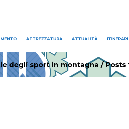
ATTREZZATURA
ATTUALITÀ
ITINERARI
PERSO
AMENTO
ATTREZZATURA
ATTUALITÀ
ITINERARI
ie degli sport in montagna
/
Posts