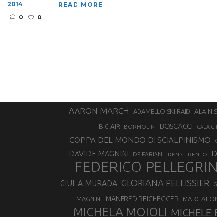
2014
READ MORE
0
0
AARON MARCH
ALAIN 
ADAMELLO SKI RAID
BOSCACCI
BIG AIR
BORMOLINI
CALA CI
COPPA DEL MONDO DI SCIALPINISMO
D
DAVIDE MAGNINI
DE FABIANI
DENIS TRENTO
FEDERICO PELLEGRI
GLORIANA PELLISSIER
GIULIA MURADA
G
MANFRED REICHEGGER
MAGNINI
MARCIALO
MICHELA MOIOLI
MICHELE 