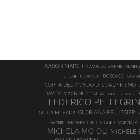
AARON MARCH
ALAIN 
ADAMELLO SKI RAID
BOSCACCI
BIG AIR
BORMOLINI
CALA CI
COPPA DEL MONDO DI SCIALPINISMO
D
DAVIDE MAGNINI
DE FABIANI
DENIS TRENTO
FEDERICO PELLEGRI
GLORIANA PELLISSIER
GIULIA MURADA
G
MANFRED REICHEGGER
MAGNINI
MARCIALO
MICHELA MOIOLI
MICHELE 