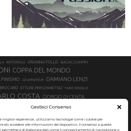
ARIANNA FOLLIS
BACKCOUNTRY
LA
ANTONIOLI
ONI
COPPA DEL MONDO
DAMIANO LENZI
LPINISMO
COURMAYEUR
 BROCARD
ETTORE PERSONNETTAZ
FABIO MERALDI
ARLO COSTA
GIORGIO DI CENTA
IA ROUX
MADONNA DI CAMPIGLIO
LUCA MATTEOTTI
Gestisci Consenso
ALLIN
MAURIZIO BORMOLINI
MATTEO TANEL
le migliori esperienze, utilizziamo tecnologie come i cookie per
NAZIONALE DI SCIALPINISMO
NORVEGIA
NER
e/o accedere alle informazioni del dispositivo. Il consenso a queste
ci permetterà di elaborare dati come il comportamento di navigazione o