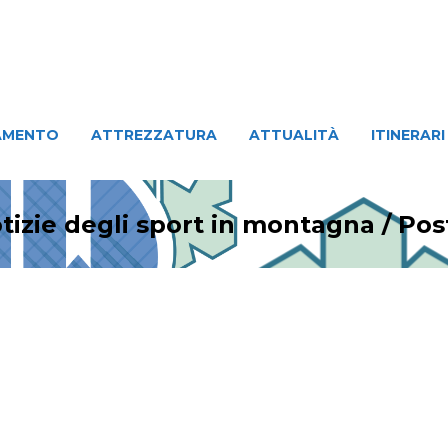
ATTREZZATURA
ATTUALITÀ
ITINERARI
PERSO
AMENTO
ATTREZZATURA
ATTUALITÀ
ITINERARI
tizie degli sport in montagna
/
Pos