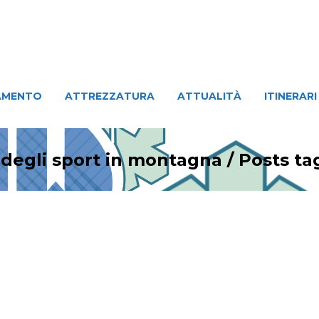
ATTREZZATURA
ATTUALITÀ
ITINERARI
PERSO
AMENTO
ATTREZZATURA
ATTUALITÀ
ITINERARI
 degli sport in montagna
/
Posts ta