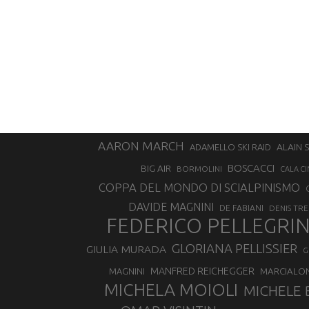
AARON MARCH
ALAIN 
ADAMELLO SKI RAID
BOSCACCI
BIG AIR
BORMOLINI
CALA CI
COPPA DEL MONDO DI SCIALPINISMO
DAVIDE MAGNINI
DE FABIANI
DENIS TR
FEDERICO PELLEGRI
GLORIANA PELLISSIER
GIULIA MURADA
G
MANFRED REICHEGGER
MAGNINI
MARCIALO
MICHELA MOIOLI
MICHELE 