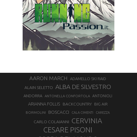
AARON MARCH
ADAMELLO SKI RAID
ALBA DE SILVESTRO
ALAIN SELETTO
ANDORRA
ANTONELLA CONFORTOLA
ANTONIOLI
ARIANNA FOLLIS
BACKCOUNTRY
BIG AIR
BOSCACCI
BORMOLINI
CALA CIMENTI
CAREZZA
CERVINIA
CARLO COLAIANNI
CESARE PISONI