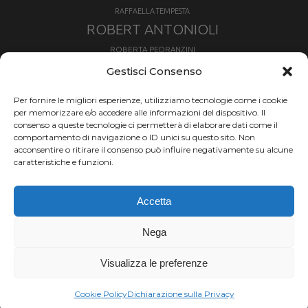
RAFFAELLA TEMPESTA
ROBERT ANTONIOLI
ROBERTA PEDRANZINI
ROLAND FISCHNALLER
Gestisci Consenso
RUKA
SCIALPINISMO
SBX
SILVIA BERTAGNA
Per fornire le migliori esperienze, utilizziamo tecnologie come i cookie
SKIALPDEIPARCHI
SKICROSS
SIMONE DEROMEDIS
per memorizzare e/o accedere alle informazioni del dispositivo. Il
consenso a queste tecnologie ci permetterà di elaborare dati come il
SLOPESTYLE
SNOWBOARD
comportamento di navigazione o ID unici su questo sito. Non
SNOWBOARDCROSS
SPRINT
acconsentire o ritirare il consenso può influire negativamente su alcune
TOUR DE SKI
caratteristiche e funzioni.
THERESE JOHAUG
TROFEO MEZZALAMA
TRANSCAVALLO
Accetta
VAL DI FIEMME
VALGRISENCHE
VALANGA
VALMALENCO
VAL MARTELLO
VALTOURNENCHE
Nega
VERTICAL
Visualizza le preferenze
Chi siamo |
Termini d'uso |
Privacy |
Cookie
Copyright ©2024 Outdoor Passion di Costa
Cookie Policy
Dichiarazione sulla Privacy
Giancarlo, P.I. 11214180017 C.F. CSTGCR63A06L219H.