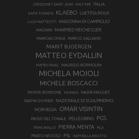
ITALIA
GRESSONEY SAINT JEAN
HALF PIPE
KLAEBO
LAETITIA ROUX
KATIA TOMATIS
MADONNA DI CAMPIGLIO
LUCA MATTEOTTI
MANFRED REICHEGGER
MAGNINI
MARCIALONGA
MARCO GALLIANO
MARIT BJOERGEN
MATTEO EYDALLIN
MAURIZIO BORMOLINI
MATTEO TANEL
MICHELA MOIOLI
MICHELE BOSCACCI
MONTE BONDONE
NADIR MAGUET
MURADA
NAZIONALE DI SCIALPINISMO
NADYA OCHNER
OMAR VISINTIN
NORVEGIA
PGS
PELLEGRINO
PASSO DEL TONALE
PIERRA MENTA
PIANCAVALLO
PILA
PSL
PRATO NEVOSO
RAFFAELLA BRUTTO