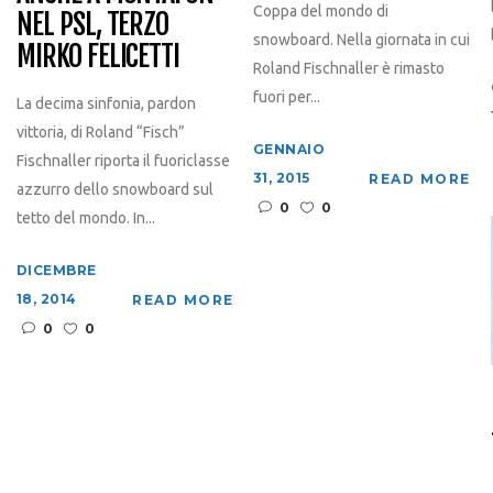
Coppa del mondo di
NEL PSL, TERZO
snowboard. Nella giornata in cui
MIRKO FELICETTI
Roland Fischnaller è rimasto
fuori per...
La decima sinfonia, pardon
vittoria, di Roland “Fisch”
GENNAIO
Fischnaller riporta il fuoriclasse
31, 2015
READ MORE
azzurro dello snowboard sul
0
0
tetto del mondo. In...
DICEMBRE
18, 2014
READ MORE
0
0