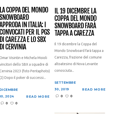
LA COPPA DEL MONDO
IL 19 DICEMBRE LA
SNOWBOARD
COPPA DEL MONDO
APPRODA IN ITALIA: I
SNOWBOARD FARÀ
CONVOCATI PER IL PGS
TAPPA A CAREZZA
DI CAREZZA E LO SBX
Il 19 dicembre la Coppa del
DI CERVINIA
Mondo Snowboard farà tappa a
Carezza, frazione del comune
Omar Visintin e Michela Moioli
altoatesino di Nova Levante
vincitori dello SBX a squadre di
conosciuta...
Cervinia 2023 (foto Pentaphoto)
(2) Dopo il poker di successi...
SETTEMBRE
30, 2019
READ MORE
DICEMBRE
0
0
10, 2024
READ MORE
0
0