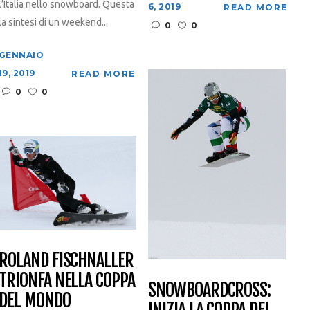
l’Italia nello snowboard. Questa
6, 2019
READ MORE
la sintesi di un weekend...
0
0
GENNAIO
19, 2019
READ MORE
0
0
ROLAND FISCHNALLER
TRIONFA NELLA COPPA
SNOWBOARDCROSS:
DEL MONDO
INIZIA LA COPPA DEL