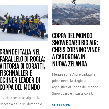
COPPA DEL MONDO
SNOWBOARD BIG AIR:
CHRIS CORNING VINCE
GRANDE ITALIA NEL
A CARDRONA IN
PARALLELO DI ROGLA:
NUOVA ZELANDA
VITTORIA DI CORATTI,
FISCHNALLER E
Mentre sulle Alpi è caduta la
OCHNER LEADER DI
prima neve, la stagione
COPPA DEL MONDO
agonistica di Coppa del Mondo
Snowboard è iniziata con il...
L’Austria nello sci alpino, la
Norvegia nello sci di fondo e
SETTEMBRE