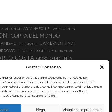
ARIANNA FOLLIS
BACKCOUNTRY
LA
ANTONIOLI
ONI
COPPA DEL MONDO
DAMIANO LENZI
LPINISMO
COURMAYEUR
 BROCARD
ETTORE PERSONNETTAZ
FABIO MERALDI
ARLO COSTA
GIORGIO DI CENTA
IA ROUX
MADONNA DI CAMPIGLIO
LUCA MATTEOTTI
Gestisci Consenso
ALLIN
MAURIZIO BORMOLINI
MATTEO TANEL
le migliori esperienze, utilizziamo tecnologie come i cookie per
NAZIONALE DI SCIALPINISMO
NORVEGIA
NER
e/o accedere alle informazioni del dispositivo. Il consenso a queste
ci permetterà di elaborare dati come il comportamento di navigazione o
PSL
O
RAFFAELLA BRUTTO
RAFFAELLA TEMPESTA
questo sito. Non acconsentire o ritirare il consenso può influire
te su alcune caratteristiche e funzioni.
SKIALPDEIPARCHI
SILVIA BERTAGNA
SIMONE DEROMEDIS
SKI
TROFEO MEZZALAMA
TRANSCAVALLO
cetta
Nega
Visualizza le preferenze
VERTICAL
NCHE