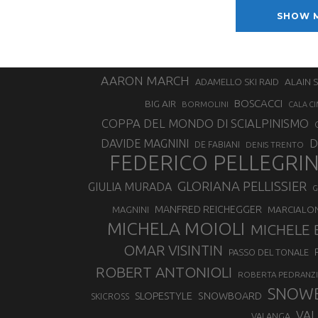
SHOW 
AARON MARCH
ALAIN 
ADAMELLO SKI RAID
BOSCACCI
BIG AIR
BORMOLINI
CALA CI
COPPA DEL MONDO DI SCIALPINISMO
D
DAVIDE MAGNINI
DE FABIANI
DENIS TRENTO
FEDERICO PELLEGRI
GLORIANA PELLISSIER
GIULIA MURADA
G
MANFRED REICHEGGER
MAGNINI
MARCIALO
MICHELA MOIOLI
MICHELE 
OMAR VISINTIN
PASSO DEL TONALE
ROBERT ANTONIOLI
ROBERTA PEDRANZI
SNOW
SLOPESTYLE
SNOWBOARD
SKICROSS
VAL
VALANGA