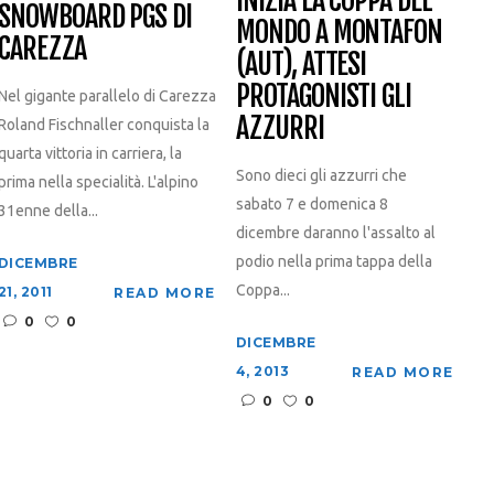
SNOWBOARD PGS DI
MONDO A MONTAFON
CAREZZA
(AUT), ATTESI
PROTAGONISTI GLI
Nel gigante parallelo di Carezza
AZZURRI
Roland Fischnaller conquista la
quarta vittoria in carriera, la
Sono dieci gli azzurri che
prima nella specialità. L'alpino
sabato 7 e domenica 8
31enne della...
dicembre daranno l'assalto al
podio nella prima tappa della
DICEMBRE
Coppa...
21, 2011
READ MORE
0
0
DICEMBRE
4, 2013
READ MORE
0
0