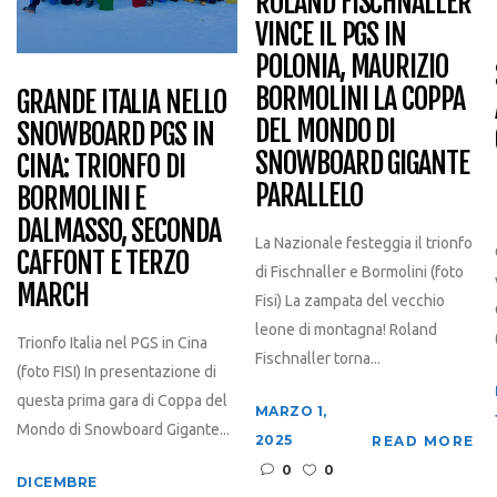
ROLAND FISCHNALLER
VINCE IL PGS IN
POLONIA, MAURIZIO
BORMOLINI LA COPPA
GRANDE ITALIA NELLO
DEL MONDO DI
SNOWBOARD PGS IN
SNOWBOARD GIGANTE
CINA: TRIONFO DI
PARALLELO
BORMOLINI E
DALMASSO, SECONDA
La Nazionale festeggia il trionfo
CAFFONT E TERZO
di Fischnaller e Bormolini (foto
MARCH
Fisi) La zampata del vecchio
leone di montagna! Roland
Trionfo Italia nel PGS in Cina
Fischnaller torna...
(foto FISI) In presentazione di
questa prima gara di Coppa del
MARZO 1,
Mondo di Snowboard Gigante...
2025
READ MORE
0
0
DICEMBRE