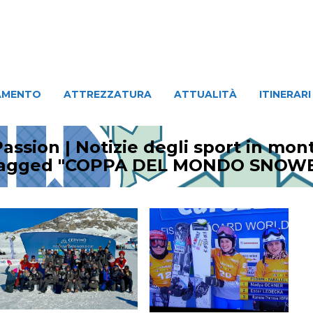
ATTREZZATURA
ATTUALITÀ
ITINERARI
PERSO
AMENTO
ATTREZZATURA
ATTUALITÀ
ITINERARI
assion | Notizie degli sport in mo
 tagged "COPPA DEL MONDO SNOW