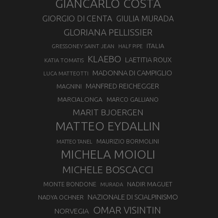
GIANCARLO COSTA
GIORGIO DI CENTA
GIULIA MURADA
GLORIANA PELLISSIER
ITALIA
GRESSONEY SAINT JEAN
HALF PIPE
KLAEBO
LAETITIA ROUX
KATIA TOMATIS
MADONNA DI CAMPIGLIO
LUCA MATTEOTTI
MANFRED REICHEGGER
MAGNINI
MARCIALONGA
MARCO GALLIANO
MARIT BJOERGEN
MATTEO EYDALLIN
MAURIZIO BORMOLINI
MATTEO TANEL
MICHELA MOIOLI
MICHELE BOSCACCI
MONTE BONDONE
NADIR MAGUET
MURADA
NAZIONALE DI SCIALPINISMO
NADYA OCHNER
OMAR VISINTIN
NORVEGIA