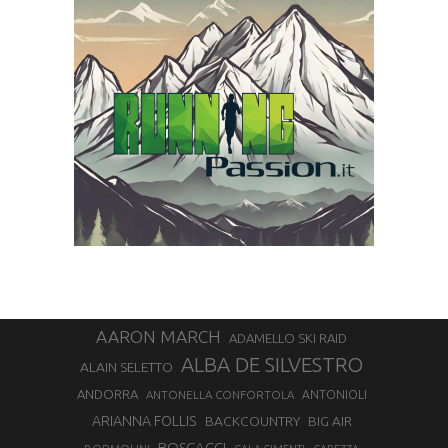
AARON MARCH
ADAMELLO SKI RAID
ALBA DE SILVESTRO
ALAIN SELETTO
ANDORRA
ANTONELLA CONFORTOLA
ANTONIOLI
ARIANNA FOLLIS
BACKCOUNTRY
BIG AIR
BOSCACCI