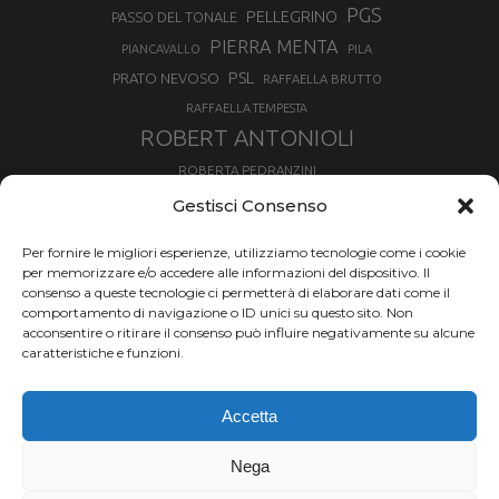
PGS
PELLEGRINO
PASSO DEL TONALE
PIERRA MENTA
PIANCAVALLO
PILA
PSL
PRATO NEVOSO
RAFFAELLA BRUTTO
RAFFAELLA TEMPESTA
ROBERT ANTONIOLI
ROBERTA PEDRANZINI
ROLAND FISCHNALLER
Gestisci Consenso
RUKA
SCIALPINISMO
SBX
SILVIA BERTAGNA
Per fornire le migliori esperienze, utilizziamo tecnologie come i cookie
SKIALPDEIPARCHI
SKICROSS
SIMONE DEROMEDIS
per memorizzare e/o accedere alle informazioni del dispositivo. Il
consenso a queste tecnologie ci permetterà di elaborare dati come il
SLOPESTYLE
SNOWBOARD
comportamento di navigazione o ID unici su questo sito. Non
SNOWBOARDCROSS
SPRINT
acconsentire o ritirare il consenso può influire negativamente su alcune
TOUR DE SKI
caratteristiche e funzioni.
THERESE JOHAUG
TROFEO MEZZALAMA
TRANSCAVALLO
Accetta
VAL DI FIEMME
VALGRISENCHE
VALANGA
VALMALENCO
VAL MARTELLO
VALTOURNENCHE
Nega
VERTICAL