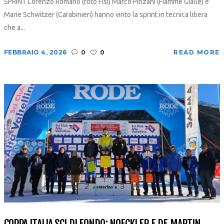
SPRINT Lorenzo Romano (foto Fisi) Marco Pinzani (Fiamme Gialle) e
Marie Schwitzer (Carabinieri) hanno vinto la sprint in tecnica libera
che a...
FEBBRAIO 4, 2026
0
0
READ MORE
COPPA ITALIA SCI DI FONDO: NOECKLER E DE MARTIN