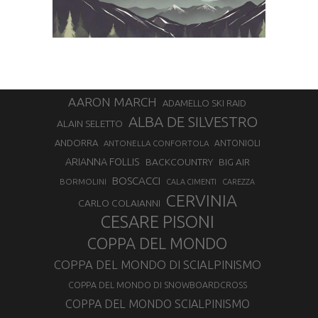
AARON MARCH
ADAMELLO SKI RAID
ALBA DE SILVESTRO
ALAIN SELETTO
ANDORRA
ANTONELLA CONFORTOLA
ANTONIOLI
ARIANNA FOLLIS
BACKCOUNTRY
BIG AIR
BOSCACCI
BORMOLINI
CALA CIMENTI
CAREZZA
CERVINIA
CARLO COLAIANNI
CESARE PISONI
COPPA DEL MONDO
COPPA DEL MONDO DI SCIALPINISMO
COPPA DEL MONDO DI SNOWBOARDCROSS
COPPA DEL MONDO SCIALPINISMO