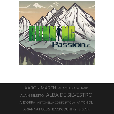
AARON MARCH
ADAMELLO SKI RAID
ALBA DE SILVESTRO
ALAIN SELETTO
ANDORRA
ANTONELLA CONFORTOLA
ANTONIOLI
ARIANNA FOLLIS
BACKCOUNTRY
BIG AIR