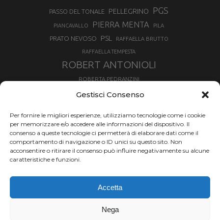
PGS
PELLEGRINO
PASSO DEL TONALE
PIERRA MENTA
PIANCAVALLO
PILA
PSL
PRATO NEVOSO
RAFFAELLA BRUTTO
RAFFAELLA TEMPESTA
ROBERT ANTONIOLI
ROBERTA PEDRANZINI
ROLAND FISCHNALLER
Gestisci Consenso
RUKA
SCIALPINISMO
SBX
SILVIA BERTAGNA
Per fornire le migliori esperienze, utilizziamo tecnologie come i cookie
SKIALPDEIPARCHI
SKICROSS
SIMONE DEROMEDIS
per memorizzare e/o accedere alle informazioni del dispositivo. Il
consenso a queste tecnologie ci permetterà di elaborare dati come il
SLOPESTYLE
SNOWBOARD
comportamento di navigazione o ID unici su questo sito. Non
SNOWBOARDCROSS
SPRINT
acconsentire o ritirare il consenso può influire negativamente su alcune
TOUR DE SKI
caratteristiche e funzioni.
THERESE JOHAUG
TROFEO MEZZALAMA
TRANSCAVALLO
Accetta
VAL DI FIEMME
VALGRISENCHE
VALANGA
VALMALENCO
VAL MARTELLO
VAL SENALES
Nega
VERTICAL
VALTOURNENCHE