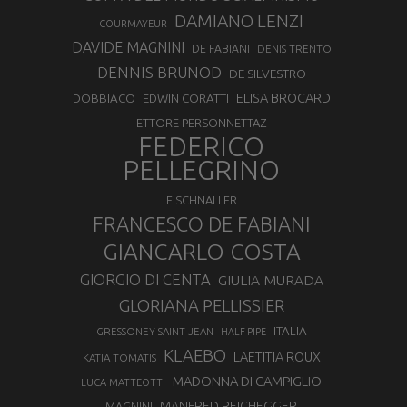
DAMIANO LENZI
COURMAYEUR
DAVIDE MAGNINI
DE FABIANI
DENIS TRENTO
DENNIS BRUNOD
DE SILVESTRO
ELISA BROCARD
DOBBIACO
EDWIN CORATTI
ETTORE PERSONNETTAZ
FEDERICO
PELLEGRINO
FISCHNALLER
FRANCESCO DE FABIANI
GIANCARLO COSTA
GIORGIO DI CENTA
GIULIA MURADA
GLORIANA PELLISSIER
ITALIA
GRESSONEY SAINT JEAN
HALF PIPE
KLAEBO
LAETITIA ROUX
KATIA TOMATIS
MADONNA DI CAMPIGLIO
LUCA MATTEOTTI
MANFRED REICHEGGER
MAGNINI