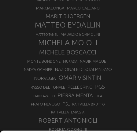
MARCIALONGA
MARCO GALLIANO
MARIT BJOERGEN
MATTEO EYDALLIN
MAURIZIO BORMOLINI
MATTEO TANEL
MICHELA MOIOLI
MICHELE BOSCACCI
MONTE BONDONE
NADIR MAGUET
MURADA
NAZIONALE DI SCIALPINISMO
NADYA OCHNER
OMAR VISINTIN
NORVEGIA
PGS
PELLEGRINO
PASSO DEL TONALE
PIERRA MENTA
PIANCAVALLO
PILA
PSL
PRATO NEVOSO
RAFFAELLA BRUTTO
RAFFAELLA TEMPESTA
ROBERT ANTONIOLI
ROBERTA PEDRANZINI