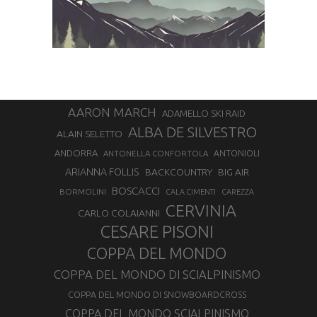
AARON MARCH
ADAMELLO SKI RAID
ALBA DE SILVESTRO
ALAIN SELETTO
ANDORRA
ANTONELLA CONFORTOLA
ANTONIOLI
ARIANNA FOLLIS
BACKCOUNTRY
BIG AIR
BOSCACCI
BORMOLINI
CALA CIMENTI
CAREZZA
CERVINIA
CARLO COLAIANNI
CESARE PISONI
COPPA DEL MONDO
COPPA DEL MONDO DI SCIALPINISMO
COPPA DEL MONDO DI SNOWBOARDCROSS
COPPA DEL MONDO SCIALPINISMO