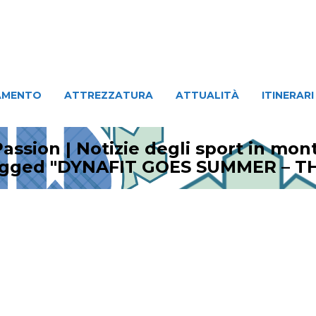
ATTREZZATURA
ATTUALITÀ
ITINERARI
PERSO
AMENTO
ATTREZZATURA
ATTUALITÀ
ITINERARI
assion | Notizie degli sport in mo
agged "DYNAFIT GOES SUMMER – T