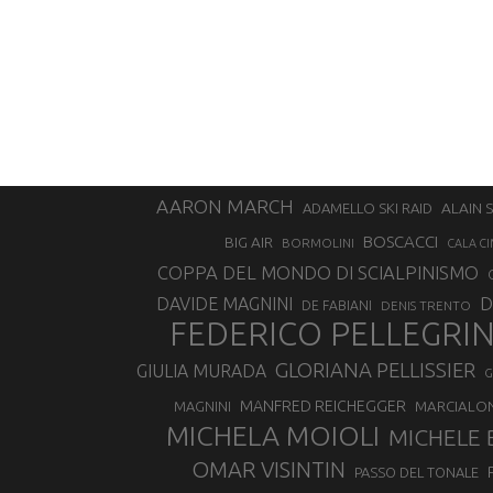
AARON MARCH
ALAIN 
ADAMELLO SKI RAID
BOSCACCI
BIG AIR
BORMOLINI
CALA CI
COPPA DEL MONDO DI SCIALPINISMO
D
DAVIDE MAGNINI
DE FABIANI
DENIS TRENTO
FEDERICO PELLEGRI
GLORIANA PELLISSIER
GIULIA MURADA
G
MANFRED REICHEGGER
MAGNINI
MARCIALO
MICHELA MOIOLI
MICHELE 
OMAR VISINTIN
PASSO DEL TONALE