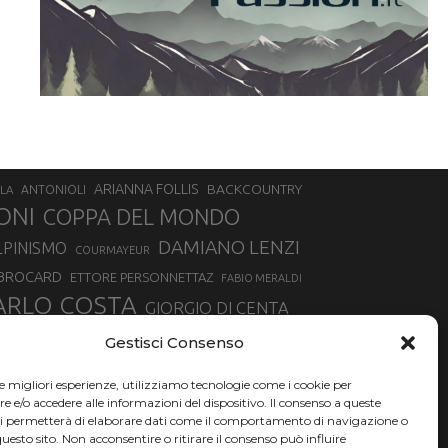
ARIANNA FOLLIS
BACKCOUNTRY
LA
ANTONIOLI
ONI
COPPA DEL MONDO
DAMIANO LENZI
LPINISMO
COURMAYEUR
 BROCARD
ETTORE PERSONNETTAZ
FABIO MERALDI
ARLO COSTA
GIORGIO DI CENTA
IA ROUX
MADONNA DI CAMPIGLIO
LUCA MATTEOTTI
Gestisci Consenso
ALLIN
MAURIZIO BORMOLINI
MATTEO TANEL
le migliori esperienze, utilizziamo tecnologie come i cookie per
NAZIONALE DI SCIALPINISMO
NORVEGIA
NER
e/o accedere alle informazioni del dispositivo. Il consenso a queste
ci permetterà di elaborare dati come il comportamento di navigazione o
PSL
O
RAFFAELLA BRUTTO
RAFFAELLA TEMPESTA
questo sito. Non acconsentire o ritirare il consenso può influire