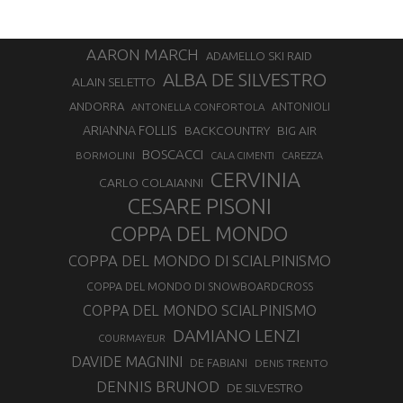
AARON MARCH
ADAMELLO SKI RAID
ALBA DE SILVESTRO
ALAIN SELETTO
ANDORRA
ANTONELLA CONFORTOLA
ANTONIOLI
ARIANNA FOLLIS
BACKCOUNTRY
BIG AIR
BOSCACCI
BORMOLINI
CALA CIMENTI
CAREZZA
CERVINIA
CARLO COLAIANNI
CESARE PISONI
COPPA DEL MONDO
COPPA DEL MONDO DI SCIALPINISMO
COPPA DEL MONDO DI SNOWBOARDCROSS
COPPA DEL MONDO SCIALPINISMO
DAMIANO LENZI
COURMAYEUR
DAVIDE MAGNINI
DE FABIANI
DENIS TRENTO
DENNIS BRUNOD
DE SILVESTRO