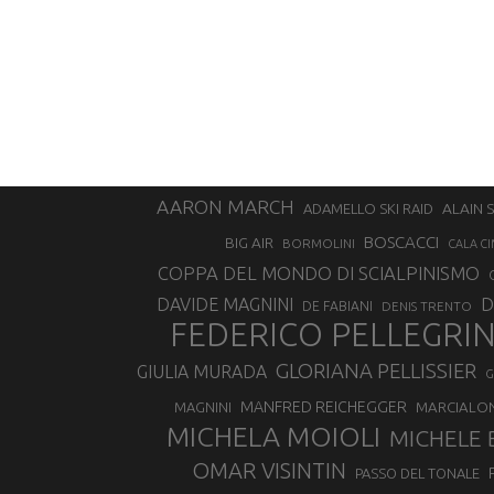
AARON MARCH
ALAIN 
ADAMELLO SKI RAID
BOSCACCI
BIG AIR
BORMOLINI
CALA CI
COPPA DEL MONDO DI SCIALPINISMO
D
DAVIDE MAGNINI
DE FABIANI
DENIS TRENTO
FEDERICO PELLEGRI
GLORIANA PELLISSIER
GIULIA MURADA
G
MANFRED REICHEGGER
MAGNINI
MARCIALO
MICHELA MOIOLI
MICHELE 
OMAR VISINTIN
PASSO DEL TONALE