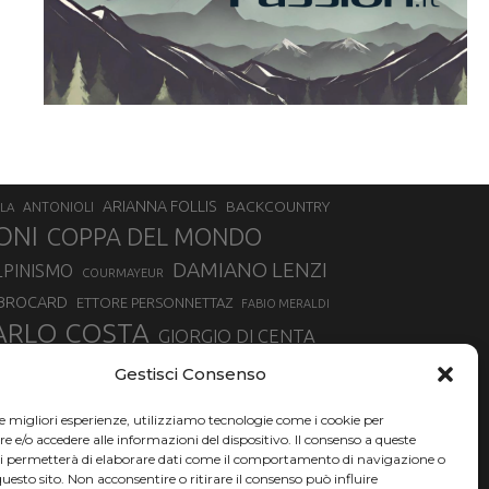
ARIANNA FOLLIS
BACKCOUNTRY
LA
ANTONIOLI
ONI
COPPA DEL MONDO
DAMIANO LENZI
LPINISMO
COURMAYEUR
 BROCARD
ETTORE PERSONNETTAZ
FABIO MERALDI
ARLO COSTA
GIORGIO DI CENTA
IA ROUX
MADONNA DI CAMPIGLIO
LUCA MATTEOTTI
Gestisci Consenso
ALLIN
MAURIZIO BORMOLINI
MATTEO TANEL
le migliori esperienze, utilizziamo tecnologie come i cookie per
NAZIONALE DI SCIALPINISMO
NORVEGIA
NER
e/o accedere alle informazioni del dispositivo. Il consenso a queste
ci permetterà di elaborare dati come il comportamento di navigazione o
PSL
O
RAFFAELLA BRUTTO
RAFFAELLA TEMPESTA
questo sito. Non acconsentire o ritirare il consenso può influire