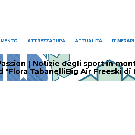
ATTREZZATURA
ATTUALITÀ
ITINERARI
PERSO
AMENTO
ATTREZZATURA
ATTUALITÀ
ITINERARI
assion | Notizie degli sport in mo
 "Flora TabanelliBig Air Freeski di