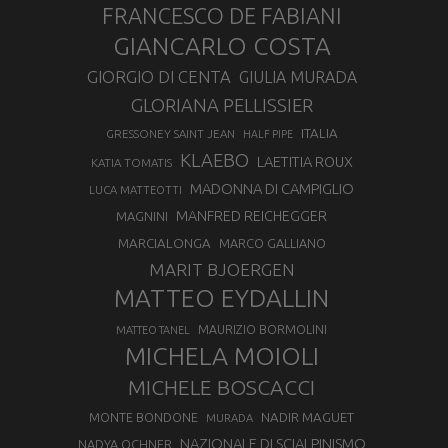
FRANCESCO DE FABIANI
GIANCARLO COSTA
GIORGIO DI CENTA
GIULIA MURADA
GLORIANA PELLISSIER
ITALIA
GRESSONEY SAINT JEAN
HALF PIPE
KLAEBO
LAETITIA ROUX
KATIA TOMATIS
MADONNA DI CAMPIGLIO
LUCA MATTEOTTI
MANFRED REICHEGGER
MAGNINI
MARCIALONGA
MARCO GALLIANO
MARIT BJOERGEN
MATTEO EYDALLIN
MAURIZIO BORMOLINI
MATTEO TANEL
MICHELA MOIOLI
MICHELE BOSCACCI
MONTE BONDONE
NADIR MAGUET
MURADA
NAZIONALE DI SCIALPINISMO
NADYA OCHNER