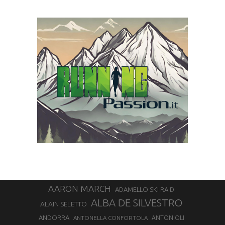
AARON MARCH
ADAMELLO SKI RAID
ALBA DE SILVESTRO
ALAIN SELETTO
ANDORRA
ANTONELLA CONFORTOLA
ANTONIOLI