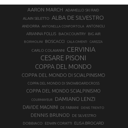
AARON MARCH
ADAMELLO SKI RAID
ALBA DE SILVESTRO
ALAIN SELETTO
ANDORRA
ANTONELLA CONFORTOLA
ANTONIOLI
ARIANNA FOLLIS
BACKCOUNTRY
BIG AIR
BOSCACCI
BORMOLINI
CALA CIMENTI
CAREZZA
CERVINIA
CARLO COLAIANNI
CESARE PISONI
COPPA DEL MONDO
COPPA DEL MONDO DI SCIALPINISMO
COPPA DEL MONDO DI SNOWBOARDCROSS
COPPA DEL MONDO SCIALPINISMO
DAMIANO LENZI
COURMAYEUR
DAVIDE MAGNINI
DE FABIANI
DENIS TRENTO
DENNIS BRUNOD
DE SILVESTRO
ELISA BROCARD
DOBBIACO
EDWIN CORATTI