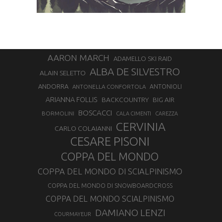
AARON MARCH
ADAMELLO SKI RAID
ALBA DE SILVESTRO
ALAIN SELETTO
ANDORRA
ANTONELLA CONFORTOLA
ANTONIOLI
ARIANNA FOLLIS
BACKCOUNTRY
BIG AIR
BOSCACCI
BORMOLINI
CALA CIMENTI
CAREZZA
CERVINIA
CARLO COLAIANNI
CESARE PISONI
COPPA DEL MONDO
COPPA DEL MONDO DI SCIALPINISMO
COPPA DEL MONDO DI SNOWBOARDCROSS
COPPA DEL MONDO SCIALPINISMO
DAMIANO LENZI
COURMAYEUR