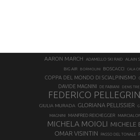
AARON MARCH
ALAIN 
ADAMELLO SKI RAID
BOSCACCI
BIG AIR
BORMOLINI
CALA CI
COPPA DEL MONDO DI SCIALPINISMO
DAVIDE MAGNINI
DE FABIANI
DENIS TR
FEDERICO PELLEGRI
GLORIANA PELLISSIER
GIULIA MURADA
G
MANFRED REICHEGGER
MAGNINI
MARCIALO
MICHELA MOIOLI
MICHELE 
OMAR VISINTIN
PASSO DEL TONALE