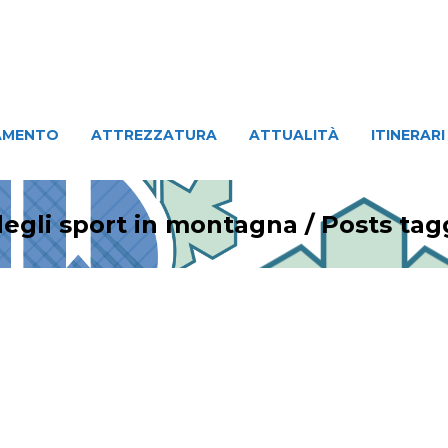
ATTREZZATURA
ATTUALITÀ
ITINERARI
PERSO
AMENTO
ATTREZZATURA
ATTUALITÀ
ITINERARI
degli sport in montagna
/
Posts tag