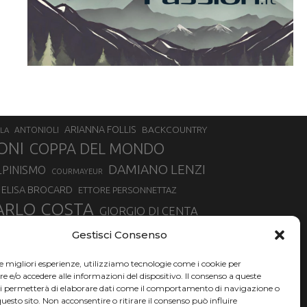
ARIANNA FOLLIS
BACKCOUNTRY
LA
ANTONIOLI
ONI
COPPA DEL MONDO
DAMIANO LENZI
LPINISMO
COURMAYEUR
ELISA BROCARD
ETTORE PERSONNETTAZ
ARLO COSTA
GIORGIO DI CENTA
IA ROUX
MADONNA DI CAMPIGLIO
LUCA MATTEOTTI
Gestisci Consenso
ALLIN
MAURIZIO BORMOLINI
MATTEO TANEL
le migliori esperienze, utilizziamo tecnologie come i cookie per
NAZIONALE DI SCIALPINISMO
NORVEGIA
NER
e/o accedere alle informazioni del dispositivo. Il consenso a queste
ci permetterà di elaborare dati come il comportamento di navigazione o
PSL
O
RAFFAELLA BRUTTO
RAFFAELLA TEMPESTA
questo sito. Non acconsentire o ritirare il consenso può influire