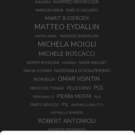
MANFRED REICHEGGER
MAGNINI
MARCIALONGA
MARCO GALLIANO
MARIT BJOERGEN
MATTEO EYDALLIN
MAURIZIO BORMOLINI
MATTEO TANEL
MICHELA MOIOLI
MICHELE BOSCACCI
MONTE BONDONE
NADIR MAGUET
MURADA
NAZIONALE DI SCIALPINISMO
NADYA OCHNER
OMAR VISINTIN
NORVEGIA
PGS
PELLEGRINO
PASSO DEL TONALE
PIERRA MENTA
PIANCAVALLO
PILA
PSL
PRATO NEVOSO
RAFFAELLA BRUTTO
RAFFAELLA TEMPESTA
ROBERT ANTONIOLI
ROBERTA PEDRANZINI