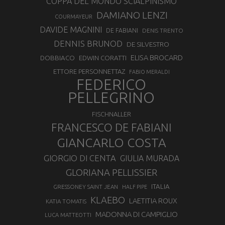
COPPA DEL MONDO SCIALPINISMO
DAMIANO LENZI
COURMAYEUR
DAVIDE MAGNINI
DE FABIANI
DENIS TRENTO
DENNIS BRUNOD
DE SILVESTRO
ELISA BROCARD
DOBBIACO
EDWIN CORATTI
ETTORE PERSONNETTAZ
FABIO MERALDI
FEDERICO
PELLEGRINO
FISCHNALLER
FRANCESCO DE FABIANI
GIANCARLO COSTA
GIORGIO DI CENTA
GIULIA MURADA
GLORIANA PELLISSIER
ITALIA
GRESSONEY SAINT JEAN
HALF PIPE
KLAEBO
LAETITIA ROUX
KATIA TOMATIS
MADONNA DI CAMPIGLIO
LUCA MATTEOTTI