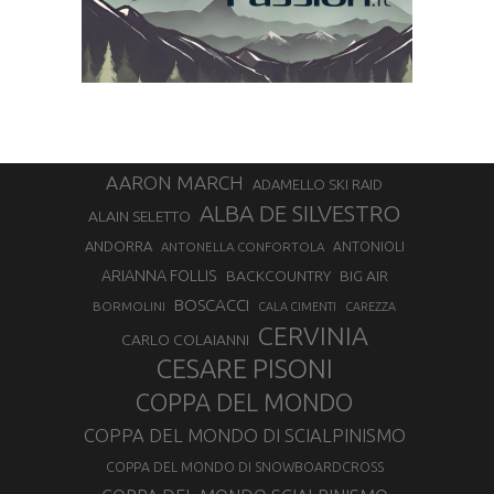
AARON MARCH
ADAMELLO SKI RAID
ALBA DE SILVESTRO
ALAIN SELETTO
ANDORRA
ANTONELLA CONFORTOLA
ANTONIOLI
ARIANNA FOLLIS
BACKCOUNTRY
BIG AIR
BOSCACCI
BORMOLINI
CALA CIMENTI
CAREZZA
CERVINIA
CARLO COLAIANNI
CESARE PISONI
COPPA DEL MONDO
COPPA DEL MONDO DI SCIALPINISMO
COPPA DEL MONDO DI SNOWBOARDCROSS