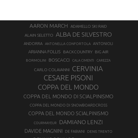
AARON MARCH
ADAMELLO SKI RAID
ALBA DE SILVESTRO
ALAIN SELETTO
ANDORRA
ANTONELLA CONFORTOLA
ANTONIOLI
ARIANNA FOLLIS
BACKCOUNTRY
BIG AIR
BOSCACCI
BORMOLINI
CALA CIMENTI
CAREZZA
CERVINIA
CARLO COLAIANNI
CESARE PISONI
COPPA DEL MONDO
COPPA DEL MONDO DI SCIALPINISMO
COPPA DEL MONDO DI SNOWBOARDCROSS
COPPA DEL MONDO SCIALPINISMO
DAMIANO LENZI
COURMAYEUR
DAVIDE MAGNINI
DE FABIANI
DENIS TRENTO