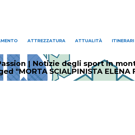
ATTREZZATURA
ATTUALITÀ
ITINERARI
PERSO
AMENTO
ATTREZZATURA
ATTUALITÀ
ITINERARI
assion | Notizie degli sport in mo
gged "MORTA SCIALPINISTA ELENA 