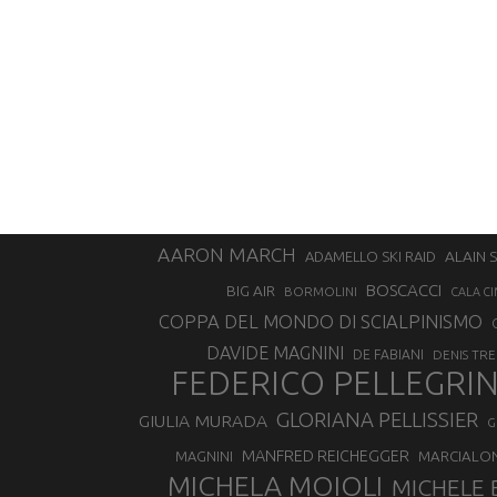
AARON MARCH
ALAIN 
ADAMELLO SKI RAID
BOSCACCI
BIG AIR
BORMOLINI
CALA CI
COPPA DEL MONDO DI SCIALPINISMO
DAVIDE MAGNINI
DE FABIANI
DENIS TR
FEDERICO PELLEGRI
GLORIANA PELLISSIER
GIULIA MURADA
G
MANFRED REICHEGGER
MAGNINI
MARCIALO
MICHELA MOIOLI
MICHELE 