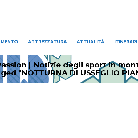
ATTREZZATURA
ATTUALITÀ
ITINERARI
PERSO
AMENTO
ATTREZZATURA
ATTUALITÀ
ITINERARI
assion | Notizie degli sport in mo
agged "NOTTURNA DI USSEGLIO PIA