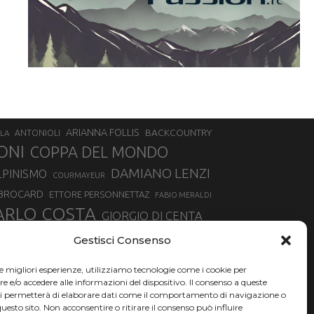
ARIANNA FOLLIS
BACKCOUNTRY
LA
ANTONIOLI
ONI
COPPA DEL MONDO
DAMIANO LENZI
LPINISMO
COURMAYEUR
 BROCARD
ETTORE PERSONNETTAZ
FABIO MERALDI
ARLO COSTA
GIORGIO DI CENTA
IA ROUX
MADONNA DI CAMPIGLIO
LUCA MATTEOTTI
Gestisci Consenso
ALLIN
MAURIZIO BORMOLINI
MATTEO TANEL
le migliori esperienze, utilizziamo tecnologie come i cookie per
NAZIONALE DI SCIALPINISMO
NORVEGIA
NER
e/o accedere alle informazioni del dispositivo. Il consenso a queste
ci permetterà di elaborare dati come il comportamento di navigazione o
PSL
O
RAFFAELLA BRUTTO
RAFFAELLA TEMPESTA
questo sito. Non acconsentire o ritirare il consenso può influire