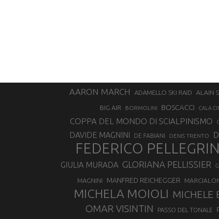
AARON MARCH
ALAIN 
ADAMELLO SKI RAID
BOSCACCI
BIG AIR
BORMOLINI
CALA CI
COPPA DEL MONDO DI SCIALPINISMO
D
DAVIDE MAGNINI
DE FABIANI
DENIS TRENTO
FEDERICO PELLEGRI
GLORIANA PELLISSIER
GIULIA MURADA
G
MANFRED REICHEGGER
MAGNINI
MARCIALO
MICHELA MOIOLI
MICHELE 
OMAR VISINTIN
PASSO DEL TONALE