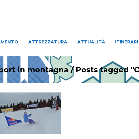
ATTREZZATURA
ATTUALITÀ
ITINERARI
PERSO
AMENTO
ATTREZZATURA
ATTUALITÀ
ITINERARI
sport in montagna
/
Posts tagged 