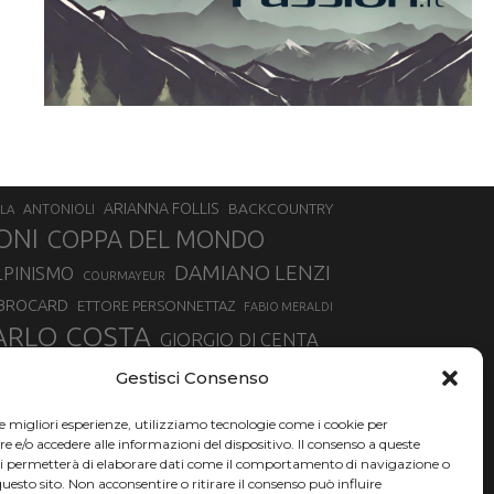
ARIANNA FOLLIS
BACKCOUNTRY
LA
ANTONIOLI
ONI
COPPA DEL MONDO
DAMIANO LENZI
LPINISMO
COURMAYEUR
 BROCARD
ETTORE PERSONNETTAZ
FABIO MERALDI
ARLO COSTA
GIORGIO DI CENTA
IA ROUX
MADONNA DI CAMPIGLIO
LUCA MATTEOTTI
Gestisci Consenso
ALLIN
MAURIZIO BORMOLINI
MATTEO TANEL
le migliori esperienze, utilizziamo tecnologie come i cookie per
NAZIONALE DI SCIALPINISMO
NORVEGIA
NER
e/o accedere alle informazioni del dispositivo. Il consenso a queste
ci permetterà di elaborare dati come il comportamento di navigazione o
PSL
O
RAFFAELLA BRUTTO
RAFFAELLA TEMPESTA
questo sito. Non acconsentire o ritirare il consenso può influire