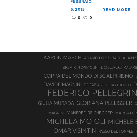
FEBBRAIO
6, 2015
READ MORE
0
0
AARON MARCH
ALAIN 
ADAMELLO SKI RAID
BOSCACCI
BIG AIR
BORMOLINI
CALA CI
COPPA DEL MONDO DI SCIALPINISMO
D
DAVIDE MAGNINI
DE FABIANI
DENIS TRENTO
FEDERICO PELLEGRI
GLORIANA PELLISSIER
GIULIA MURADA
G
MANFRED REICHEGGER
MAGNINI
MARCIALO
MICHELA MOIOLI
MICHELE 
OMAR VISINTIN
PASSO DEL TONALE