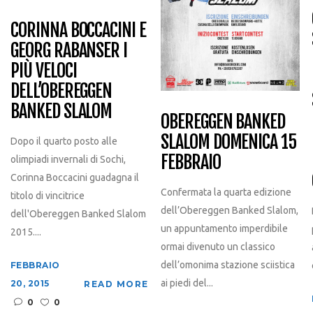
CORINNA BOCCACINI E
GEORG RABANSER I
PIÙ VELOCI
DELL’OBEREGGEN
BANKED SLALOM
OBEREGGEN BANKED
SLALOM DOMENICA 15
Dopo il quarto posto alle
FEBBRAIO
olimpiadi invernali di Sochi,
Corinna Boccacini guadagna il
Confermata la quarta edizione
titolo di vincitrice
dell’Obereggen Banked Slalom,
dell'Obereggen Banked Slalom
un appuntamento imperdibile
2015....
ormai divenuto un classico
dell’omonima stazione sciistica
FEBBRAIO
ai piedi del...
20, 2015
READ MORE
0
0