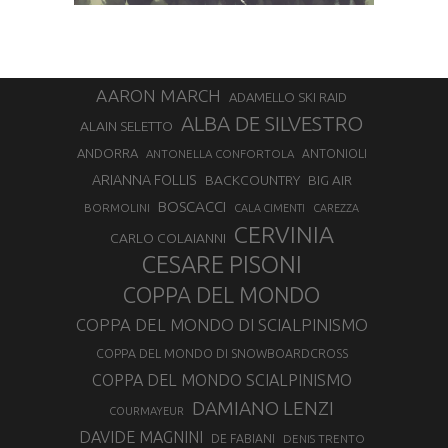
AARON MARCH
ADAMELLO SKI RAID
ALBA DE SILVESTRO
ALAIN SELETTO
ANDORRA
ANTONELLA CONFORTOLA
ANTONIOLI
ARIANNA FOLLIS
BACKCOUNTRY
BIG AIR
BOSCACCI
BORMOLINI
CALA CIMENTI
CAREZZA
CERVINIA
CARLO COLAIANNI
CESARE PISONI
COPPA DEL MONDO
COPPA DEL MONDO DI SCIALPINISMO
COPPA DEL MONDO DI SNOWBOARDCROSS
COPPA DEL MONDO SCIALPINISMO
DAMIANO LENZI
COURMAYEUR
DAVIDE MAGNINI
DE FABIANI
DENIS TRENTO