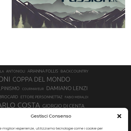
ARIANNA FOLLIS
BACKCOUNTRY
LA
ANTONIOLI
ONI
COPPA DEL MONDO
DAMIANO LENZI
LPINISMO
COURMAYEUR
 BROCARD
ETTORE PERSONNETTAZ
FABIO MERALDI
ARLO COSTA
GIORGIO DI CENTA
IA ROUX
MADONNA DI CAMPIGLIO
LUCA MATTEOTTI
Gestisci Consenso
ALLIN
MAURIZIO BORMOLINI
MATTEO TANEL
le migliori esperienze, utilizziamo tecnologie come i cookie per