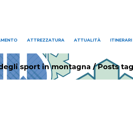
ATTREZZATURA
ATTUALITÀ
ITINERARI
PERSO
AMENTO
ATTREZZATURA
ATTUALITÀ
ITINERARI
 degli sport in montagna
/
Posts t