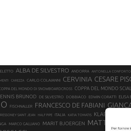
ALBA DE SILVESTRO
SELETTO
ANDORRA
ANTONELLA CONFORTO
CERVINIA
CESARE PIS
CARLO COLAIANNI
MENTI
CAREZZA
COPPA DEL MONDO SCIA
COPPA DEL MONDO DI SNOWBOARDCROSS
ENNIS BRUNOD
ELISA
DE SILVESTRO
DOBBIACO
EDWIN CORATTI
NO
GIANC
FRANCESCO DE FABIANI
FISCHNALLER
KLAEBO
LAETIT
ITALIA
RESSONEY SAINT JEAN
KATIA TOMATIS
HALF PIPE
MATTEO EYD
MARIT BJOERGEN
NGA
MARCO GALLIANO
Per fornire 