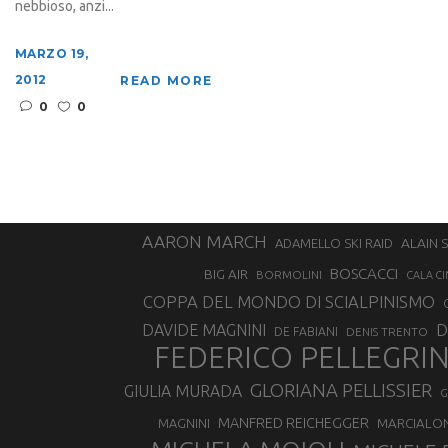
nebbioso, anzi...
MARZO 19,
2012
READ MORE
0
0
AARON MARCH
ALAIN 
ADAMELLO SKI RAID
BOSCACCI
BIG AIR
BORMOLINI
CALA CI
COPPA DEL MONDO DI SCIALPINISMO
D
DAVIDE MAGNINI
DE FABIANI
DENIS TRENTO
FEDERICO PELLEGRI
GLORIANA PELLISSIER
GIULIA MURADA
G
MANFRED REICHEGGER
MAGNINI
MARCIALO