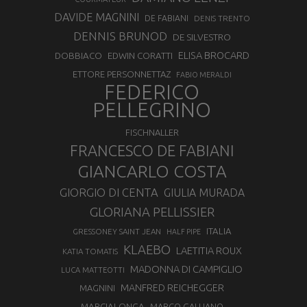
DAVIDE MAGNINI
DE FABIANI
DENIS TRENTO
DENNIS BRUNOD
DE SILVESTRO
ELISA BROCARD
DOBBIACO
EDWIN CORATTI
ETTORE PERSONNETTAZ
FABIO MERALDI
FEDERICO
PELLEGRINO
FISCHNALLER
FRANCESCO DE FABIANI
GIANCARLO COSTA
GIORGIO DI CENTA
GIULIA MURADA
GLORIANA PELLISSIER
ITALIA
GRESSONEY SAINT JEAN
HALF PIPE
KLAEBO
LAETITIA ROUX
KATIA TOMATIS
MADONNA DI CAMPIGLIO
LUCA MATTEOTTI
MANFRED REICHEGGER
MAGNINI
MARCIALONGA
MARCO GALLIANO