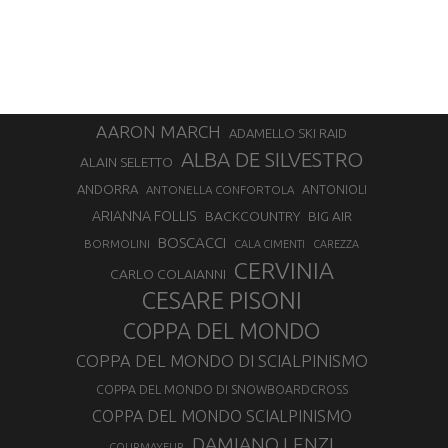
AARON MARCH
ADAMELLO SKI RAID
ALBA DE SILVESTRO
ALAIN SELETTO
ANDORRA
ANTONELLA CONFORTOLA
ANTONIOLI
ARIANNA FOLLIS
BACKCOUNTRY
BIG AIR
BOSCACCI
BORMOLINI
CALA CIMENTI
CAREZZA
CERVINIA
CARLO COLAIANNI
CESARE PISONI
COPPA DEL MONDO
COPPA DEL MONDO DI SCIALPINISMO
COPPA DEL MONDO DI SNOWBOARDCROSS
COPPA DEL MONDO SCIALPINISMO
DAMIANO LENZI
COURMAYEUR