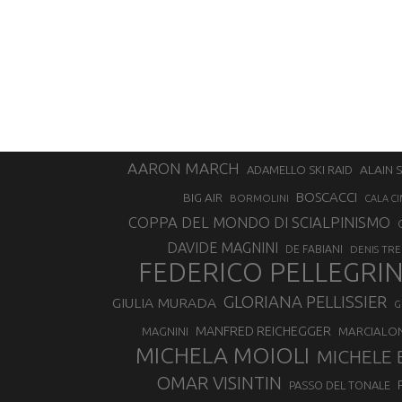
AARON MARCH
ALAIN 
ADAMELLO SKI RAID
BOSCACCI
BIG AIR
BORMOLINI
CALA CI
COPPA DEL MONDO DI SCIALPINISMO
DAVIDE MAGNINI
DE FABIANI
DENIS TR
FEDERICO PELLEGRI
GLORIANA PELLISSIER
GIULIA MURADA
G
MANFRED REICHEGGER
MAGNINI
MARCIALO
MICHELA MOIOLI
MICHELE 
OMAR VISINTIN
PASSO DEL TONALE