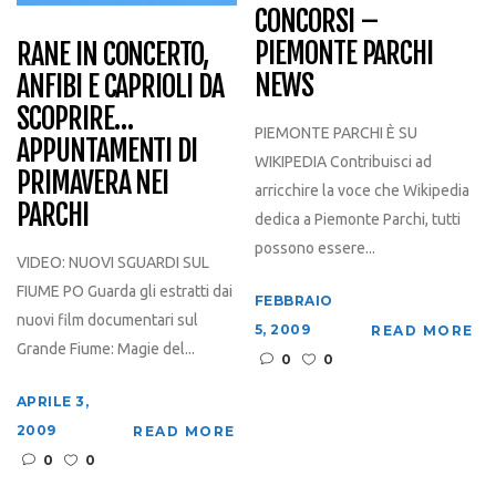
CONCORSI –
PIEMONTE PARCHI
RANE IN CONCERTO,
NEWS
ANFIBI E CAPRIOLI DA
SCOPRIRE…
PIEMONTE PARCHI È SU
APPUNTAMENTI DI
WIKIPEDIA Contribuisci ad
PRIMAVERA NEI
arricchire la voce che Wikipedia
PARCHI
dedica a Piemonte Parchi, tutti
possono essere...
VIDEO: NUOVI SGUARDI SUL
FIUME PO Guarda gli estratti dai
FEBBRAIO
nuovi film documentari sul
5, 2009
READ MORE
Grande Fiume: Magie del...
0
0
APRILE 3,
2009
READ MORE
0
0