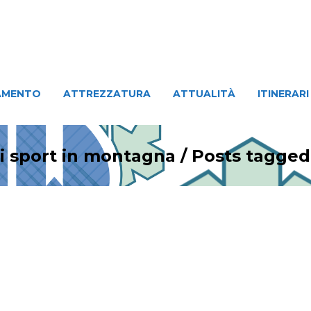
ATTREZZATURA
ATTUALITÀ
ITINERARI
PERSO
AMENTO
ATTREZZATURA
ATTUALITÀ
ITINERARI
li sport in montagna
/
Posts tagge