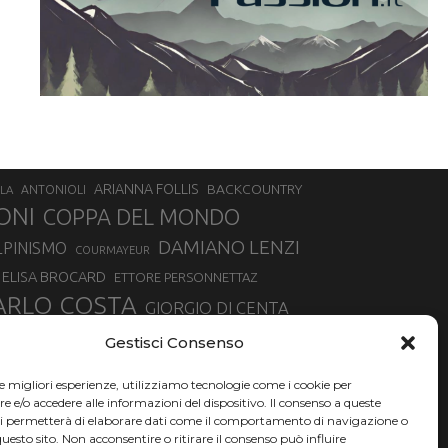
ARIANNA FOLLIS
BACKCOUNTRY
LA
ANTONIOLI
ONI
COPPA DEL MONDO
DAMIANO LENZI
LPINISMO
COURMAYEUR
ELISA BROCARD
ETTORE PERSONNETTAZ
ARLO COSTA
GIORGIO DI CENTA
IA ROUX
MADONNA DI CAMPIGLIO
LUCA MATTEOTTI
Gestisci Consenso
ALLIN
MAURIZIO BORMOLINI
MATTEO TANEL
le migliori esperienze, utilizziamo tecnologie come i cookie per
NAZIONALE DI SCIALPINISMO
NORVEGIA
NER
e/o accedere alle informazioni del dispositivo. Il consenso a queste
ci permetterà di elaborare dati come il comportamento di navigazione o
PSL
O
RAFFAELLA BRUTTO
RAFFAELLA TEMPESTA
questo sito. Non acconsentire o ritirare il consenso può influire