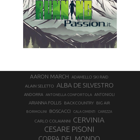
AARON MARCH
ADAMELLO SKI RAID
ALBA DE SILVESTRO
ALAIN SELETTO
ANDORRA
ANTONELLA CONFORTOLA
ANTONIOLI
ARIANNA FOLLIS
BACKCOUNTRY
BIG AIR
BOSCACCI
BORMOLINI
CALA CIMENTI
CAREZZA
CERVINIA
CARLO COLAIANNI
CESARE PISONI
COPPA DEL MONDO