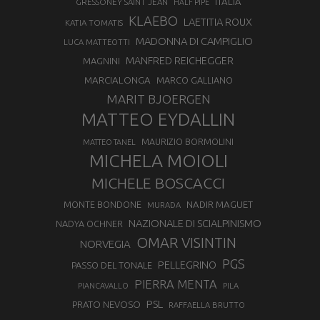
ITALIA
GRESSONEY SAINT JEAN
HALF PIPE
KLAEBO
LAETITIA ROUX
KATIA TOMATIS
MADONNA DI CAMPIGLIO
LUCA MATTEOTTI
MANFRED REICHEGGER
MAGNINI
MARCIALONGA
MARCO GALLIANO
MARIT BJOERGEN
MATTEO EYDALLIN
MAURIZIO BORMOLINI
MATTEO TANEL
MICHELA MOIOLI
MICHELE BOSCACCI
MONTE BONDONE
NADIR MAGUET
MURADA
NAZIONALE DI SCIALPINISMO
NADYA OCHNER
OMAR VISINTIN
NORVEGIA
PGS
PELLEGRINO
PASSO DEL TONALE
PIERRA MENTA
PIANCAVALLO
PILA
PSL
PRATO NEVOSO
RAFFAELLA BRUTTO