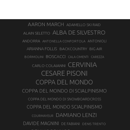
AARON MARCH
ADAMELLO SKI RAID
ALBA DE SILVESTRO
ALAIN SELETTO
ANDORRA
ANTONELLA CONFORTOLA
ANTONIOLI
ARIANNA FOLLIS
BACKCOUNTRY
BIG AIR
BOSCACCI
BORMOLINI
CALA CIMENTI
CAREZZA
CERVINIA
CARLO COLAIANNI
CESARE PISONI
COPPA DEL MONDO
COPPA DEL MONDO DI SCIALPINISMO
COPPA DEL MONDO DI SNOWBOARDCROSS
COPPA DEL MONDO SCIALPINISMO
DAMIANO LENZI
COURMAYEUR
DAVIDE MAGNINI
DE FABIANI
DENIS TRENTO