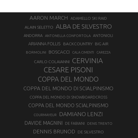
AARON MARCH
ADAMELLO SKI RAID
ALBA DE SILVESTRO
ALAIN SELETTO
ANDORRA
ANTONELLA CONFORTOLA
ANTONIOLI
ARIANNA FOLLIS
BACKCOUNTRY
BIG AIR
BOSCACCI
BORMOLINI
CALA CIMENTI
CAREZZA
CERVINIA
CARLO COLAIANNI
CESARE PISONI
COPPA DEL MONDO
COPPA DEL MONDO DI SCIALPINISMO
COPPA DEL MONDO DI SNOWBOARDCROSS
COPPA DEL MONDO SCIALPINISMO
DAMIANO LENZI
COURMAYEUR
DAVIDE MAGNINI
DE FABIANI
DENIS TRENTO
DENNIS BRUNOD
DE SILVESTRO