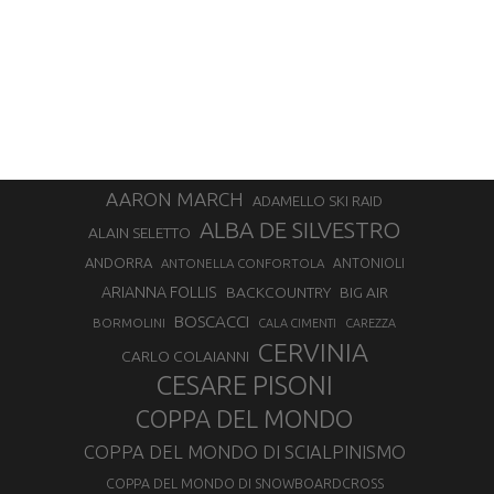
AARON MARCH
ADAMELLO SKI RAID
ALBA DE SILVESTRO
ALAIN SELETTO
ANDORRA
ANTONELLA CONFORTOLA
ANTONIOLI
ARIANNA FOLLIS
BACKCOUNTRY
BIG AIR
BOSCACCI
BORMOLINI
CALA CIMENTI
CAREZZA
CERVINIA
CARLO COLAIANNI
CESARE PISONI
COPPA DEL MONDO
COPPA DEL MONDO DI SCIALPINISMO
COPPA DEL MONDO DI SNOWBOARDCROSS