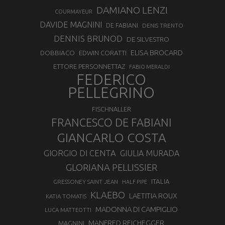
DAMIANO LENZI
COURMAYEUR
DAVIDE MAGNINI
DE FABIANI
DENIS TRENTO
DENNIS BRUNOD
DE SILVESTRO
ELISA BROCARD
DOBBIACO
EDWIN CORATTI
ETTORE PERSONNETTAZ
FABIO MERALDI
FEDERICO
PELLEGRINO
FISCHNALLER
FRANCESCO DE FABIANI
GIANCARLO COSTA
GIORGIO DI CENTA
GIULIA MURADA
GLORIANA PELLISSIER
ITALIA
GRESSONEY SAINT JEAN
HALF PIPE
KLAEBO
LAETITIA ROUX
KATIA TOMATIS
MADONNA DI CAMPIGLIO
LUCA MATTEOTTI
MANFRED REICHEGGER
MAGNINI