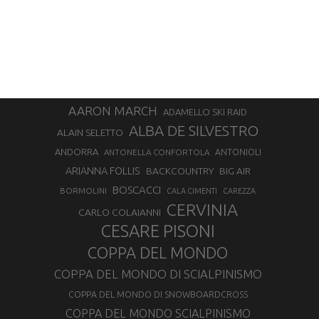
AARON MARCH
ADAMELLO SKI RAID
ALBA DE SILVESTRO
ALAIN SELETTO
ANDORRA
ANTONELLA CONFORTOLA
ANTONIOLI
ARIANNA FOLLIS
BACKCOUNTRY
BIG AIR
BOSCACCI
BORMOLINI
CALA CIMENTI
CAREZZA
CERVINIA
CARLO COLAIANNI
CESARE PISONI
COPPA DEL MONDO
COPPA DEL MONDO DI SCIALPINISMO
COPPA DEL MONDO DI SNOWBOARDCROSS
COPPA DEL MONDO SCIALPINISMO