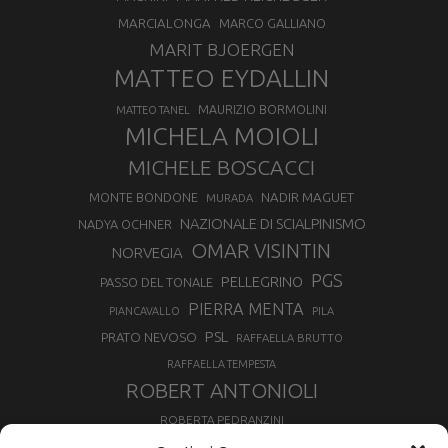
MARCIALONGA
MARCO GALLIANO
MARIT BJOERGEN
MATTEO EYDALLIN
MAURIZIO BORMOLINI
MATTEO TANEL
MICHELA MOIOLI
MICHELE BOSCACCI
MONTE BONDONE
NADIR MAGUET
MURADA
NAZIONALE DI SCIALPINISMO
NADYA OCHNER
OMAR VISINTIN
NORVEGIA
PGS
PELLEGRINO
PASSO DEL TONALE
PIERRA MENTA
PIANCAVALLO
PILA
PSL
PRATO NEVOSO
RAFFAELLA BRUTTO
RAFFAELLA TEMPESTA
ROBERT ANTONIOLI
ROBERTA PEDRANZINI
ROLAND FISCHNALLER