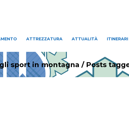
ATTREZZATURA
ATTUALITÀ
ITINERARI
PERSO
AMENTO
ATTREZZATURA
ATTUALITÀ
ITINERARI
gli sport in montagna
/
Posts tag