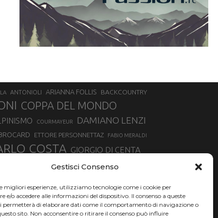
ARIANNA FOLLIS
BACKCOUNTRY
LA
ANTONIOLI
ONI
COPPA DEL MONDO
DAMIANO LENZI
LPINISMO
COURMAYEUR
 BROCARD
ETTORE PERSONNETTAZ
FABIO MERALDI
ARLO COSTA
GIORGIO DI CENTA
IA ROUX
MADONNA DI CAMPIGLIO
LUCA MATTEOTTI
Gestisci Consenso
ALLIN
MAURIZIO BORMOLINI
MATTEO TANEL
le migliori esperienze, utilizziamo tecnologie come i cookie per
NAZIONALE DI SCIALPINISMO
NORVEGIA
NER
e/o accedere alle informazioni del dispositivo. Il consenso a queste
ci permetterà di elaborare dati come il comportamento di navigazione o
PSL
O
RAFFAELLA BRUTTO
RAFFAELLA TEMPESTA
questo sito. Non acconsentire o ritirare il consenso può influire