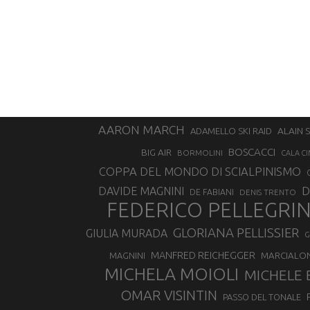
AARON MARCH
ALAIN 
ADAMELLO SKI RAID
BOSCACCI
BIG AIR
BORMOLINI
CALA CI
COPPA DEL MONDO DI SCIALPINISMO
D
DAVIDE MAGNINI
DE FABIANI
DENIS TRENTO
FEDERICO PELLEGRI
GLORIANA PELLISSIER
GIULIA MURADA
G
MANFRED REICHEGGER
MAGNINI
MARCIALO
MICHELA MOIOLI
MICHELE 
OMAR VISINTIN
PASSO DEL TONALE