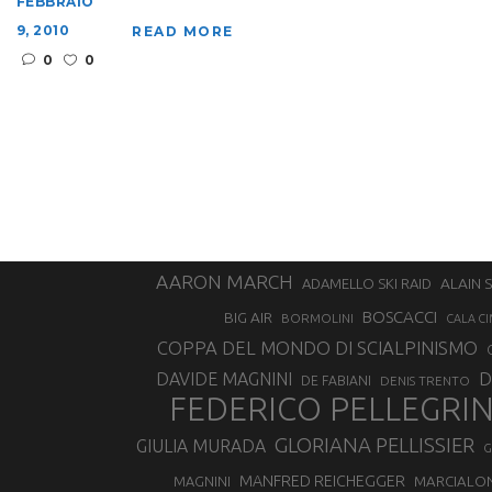
FEBBRAIO
9, 2010
READ MORE
0
0
AARON MARCH
ALAIN 
ADAMELLO SKI RAID
BOSCACCI
BIG AIR
BORMOLINI
CALA CI
COPPA DEL MONDO DI SCIALPINISMO
D
DAVIDE MAGNINI
DE FABIANI
DENIS TRENTO
FEDERICO PELLEGRI
GLORIANA PELLISSIER
GIULIA MURADA
G
MANFRED REICHEGGER
MAGNINI
MARCIALO