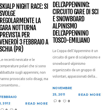
DELL’APPENNINO:
SKIALP NIGHT RACE: SI
CIRCUITO GARE DI SCI
SVOLGE
E SNOWBOARD
REGOLARMENTE LA
ALPINISMO
GARA NOTTURNA
DELL’APPENNINO
PREVISTA PER
TOSCO-EMILIANO
VENERDÌ 3 FEBBRAIO A
SCHIA (PR)
La Coppa dell’Appennino è un
circuito di gare di scialpinismo e
Le recenti nevicate e le
snowboard-alpinismo
temperature polari che si sono
organizzato da un gruppo di
abbattute sugli appennini, non
volontari, appassionati della...
hanno provocato solo disagi, ma
consentono...
NOVEMBRE
25, 2011
READ MORE
FEBBRAIO
0
0
1, 2012
READ MORE
0
0