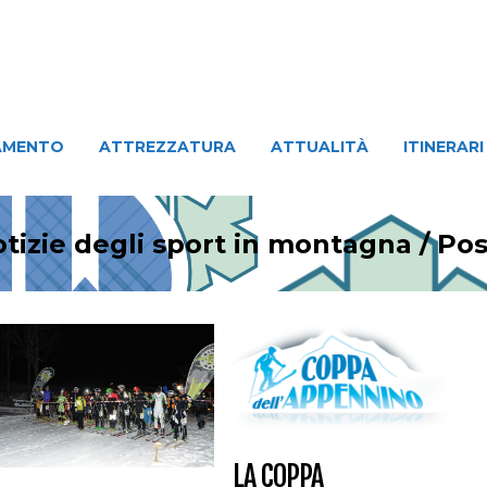
ATTREZZATURA
ATTUALITÀ
ITINERARI
PERSO
AMENTO
ATTREZZATURA
ATTUALITÀ
ITINERARI
tizie degli sport in montagna
/
Pos
LA COPPA