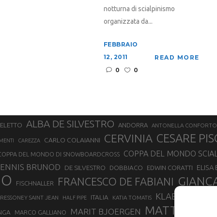
notturna di scialpinismo
organizzata da...
FEBBRAIO
12, 2011
READ MORE
0
0
ALBA DE SILVESTRO
SELETTO
ANDORRA
ANTONELLA CONFORTO
CERVINIA
CESARE PIS
CARLO COLAIANNI
MENTI
CAREZZA
COPPA DEL MONDO SCIA
COPPA DEL MONDO DI SNOWBOARDCROSS
ENNIS BRUNOD
ELISA
DE SILVESTRO
DOBBIACO
EDWIN CORATTI
NO
GIANC
FRANCESCO DE FABIANI
FISCHNALLER
KLAEBO
LAETIT
ITALIA
RESSONEY SAINT JEAN
KATIA TOMATIS
HALF PIPE
MATTEO EYD
MARIT BJOERGEN
NGA
MARCO GALLIANO