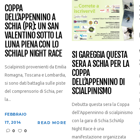
COPPA
DELL’APPENNINO A
SCHIA (PR): UN SAN
VALENTINO SOTTO LA
LUNA PIENA CON LO
SCHIALP NIGHT RACE
SI GAREGGIA QUESTA
SERA A SCHIA PER LA
Scialpinisti provenienti da Emilia
COPPA
Romagna, Toscana e Lombardia,
DELL’APPENNINO DI
si sono dati battaglia sulle piste
SCIALPINISMO
del comprensorio di Schia, per
la...
Debutta questa sera la Coppa
dell'Appenninno di scialpinismo
FEBBRAIO
con la gara di Schia.SchiAlp
17, 2014
READ MORE
Night Race è una
0
0
manifestazione organizzata