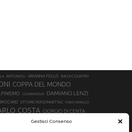
ARIANNA FOLLIS
BACKCOUNTRY
LA
ANTONIOLI
ONI
COPPA DEL MONDO
DAMIANO LENZI
LPINISMO
COURMAYEUR
 BROCARD
ETTORE PERSONNETTAZ
FABIO MERALDI
ARLO COSTA
GIORGIO DI CENTA
IA ROUX
MADONNA DI CAMPIGLIO
LUCA MATTEOTTI
Gestisci Consenso
ALLIN
MAURIZIO BORMOLINI
MATTEO TANEL