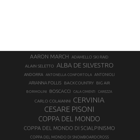
AARON MARCH
ADAMELLO SKI RAID
ALBA DE SILVESTRO
ALAIN SELETTO
ANDORRA
ANTONELLA CONFORTOLA
ANTONIOLI
ARIANNA FOLLIS
BACKCOUNTRY
BIG AIR
BOSCACCI
BORMOLINI
CALA CIMENTI
CAREZZA
CERVINIA
CARLO COLAIANNI
CESARE PISONI
COPPA DEL MONDO
COPPA DEL MONDO DI SCIALPINISMO
COPPA DEL MONDO DI SNOWBOARDCROSS